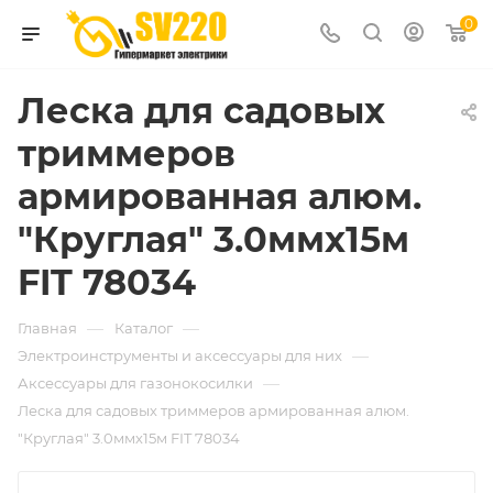
0
Леска для садовых
триммеров
армированная алюм.
"Круглая" 3.0ммх15м
FIT 78034
—
—
Главная
Каталог
—
Электроинструменты и аксессуары для них
—
Аксессуары для газонокосилки
Леска для садовых триммеров армированная алюм.
"Круглая" 3.0ммх15м FIT 78034