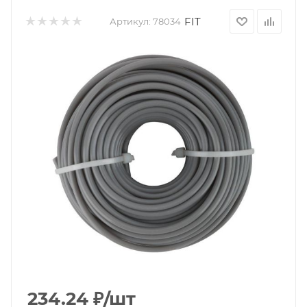
FIT
Артикул:
78034
234.24
₽
/шт