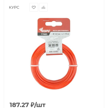
КУРС
187.27
₽
/шт