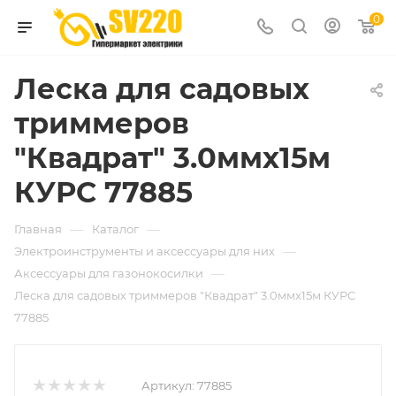
0
Леска для садовых
триммеров
"Квадрат" 3.0ммх15м
КУРС 77885
—
—
Главная
Каталог
—
Электроинструменты и аксессуары для них
—
Аксессуары для газонокосилки
Леска для садовых триммеров "Квадрат" 3.0ммх15м КУРС
77885
Артикул:
77885