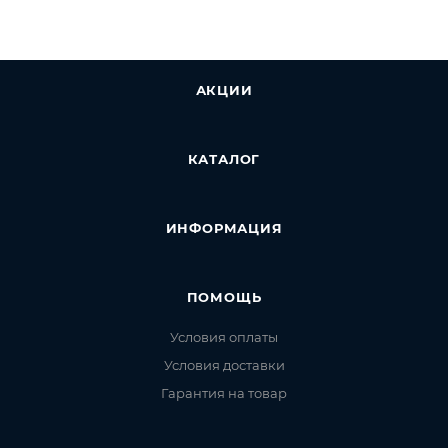
шайба со специальной головкой и гайка М6.
Поставка комплекта осуществляется в упаковке из
50 штук.
АКЦИИ
КАТАЛОГ
ИНФОРМАЦИЯ
ПОМОЩЬ
Условия оплаты
Условия доставки
Гарантия на товар