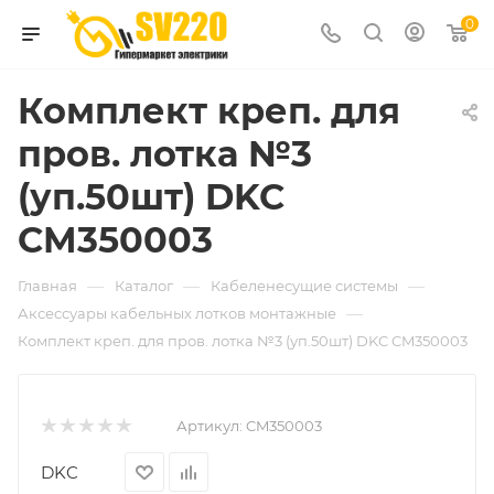
0
Комплект креп. для
пров. лотка №3
(уп.50шт) DKC
CM350003
—
—
—
Главная
Каталог
Кабеленесущие системы
—
Аксессуары кабельных лотков монтажные
Комплект креп. для пров. лотка №3 (уп.50шт) DKC CM350003
Артикул:
CM350003
DKC