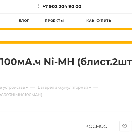
+7 902 204 90 00
БЛОГ
ПРОЕКТЫ
КАК КУПИТЬ
100мА.ч Ni-MH (блист.2ш
—
—
е устройства
Батарея аккумуляторная
KOCR03NIMH(1100MAH)
КОСМОС