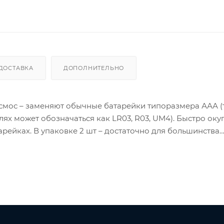
ДОСТАВКА
ДОПОЛНИТЕЛЬНО
смос – заменяют обычные батарейки типоразмера ААА (
х может обозначаться как LR03, R03, UM4). Быстро окуп
рейках. В упаковке 2 шт – достаточно для большинства
в. Важно – перед первым использованием аккумуляторы