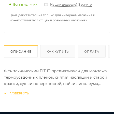
Есть в наличии
Нашли дешевле? Звоните
Цена действительна только для интернет-магазина и
может отличаться от цен в розничных магазинах
ОПИСАНИЕ
КАК КУПИТЬ
ОПЛАТА
Фен технический FIT IT предназначен для монтажа
термоусадочных пленок, снятия изоляции и старой
краски, сушки поверхностей, пайки линолеума,
полимерных изделий. Два температурных режима с
различными потоками воздуха (клавишный
переключатель) способствуют выполнению
широкого спектра задач. 3 сменные насадки в