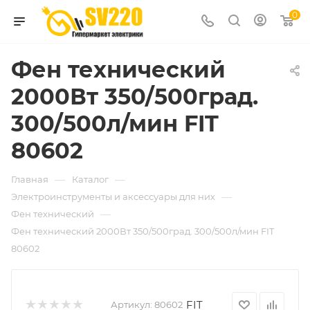
0
Фен технический
2000Вт 350/500град.
300/500л/мин FIT
80602
—
—
Главная
Каталог
—
Электроинструменты и аксессуары для них
—
Фен технический
Фен технический 2000Вт 350/500град. 300/500л/мин FIT
80602
FIT
Артикул:
80602