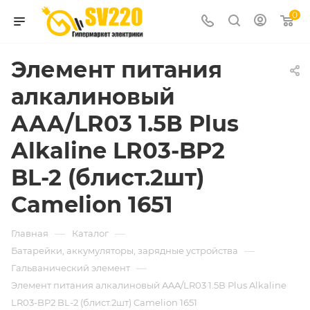
0
Элемент питания
алкалиновый
AAA/LR03 1.5В Plus
Alkaline LR03-BP2
BL-2 (блист.2шт)
Camelion 1651
—
—
Главная
Каталог
—
Батарейки, аккумуляторы, зарядные устройства
—
Гальванический элемент
Элемент питания алкалиновый AAA/LR03 1.5В Plus Alkaline
LR03-BP2 BL-2 (блист.2шт) Camelion 1651