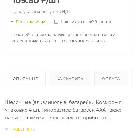
109.80
₽
/шт
Цена указана без учета НДС
Есть в наличии
Нашли дешевле? Звоните
Цена действительна только для интернет-магазина и
может отличаться от цен в розничных магазинах
ОПИСАНИЕ
КАК КУПИТЬ
ОПЛАТА
Щелочные (алкалиновые) батарейки Космос – в
упаковке 4 шт. Типоразмер батареек ААА также
называют «мизиньчиковые» (на приборах-
потребителях может обозначаться как LR03, R03,
UM4). Работают как дорогие батарейки – по