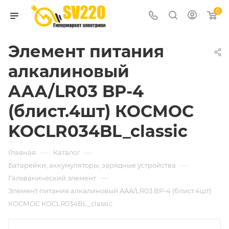
0
Элемент питания
алкалиновый
AAA/LR03 BP-4
(блист.4шт) КОСМОС
KOCLR034BL_classic
—
—
Главная
Каталог
—
Батарейки, аккумуляторы, зарядные устройства
—
Гальванический элемент
Элемент питания алкалиновый AAA/LR03 BP-4 (блист.4шт)
КОСМОС KOCLR034BL_classic