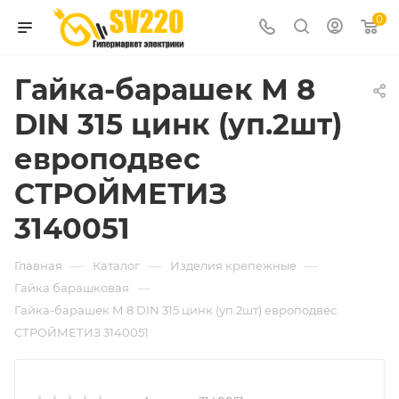
0
Гайка-барашек М 8
DIN 315 цинк (уп.2шт)
европодвес
СТРОЙМЕТИЗ
3140051
—
—
—
Главная
Каталог
Изделия крепежные
—
Гайка барашковая
Гайка-барашек М 8 DIN 315 цинк (уп.2шт) европодвес
СТРОЙМЕТИЗ 3140051