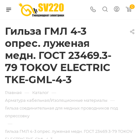
0
Гильза ГМЛ 4-3
опрес. луженая
медн. ГОСТ 23469.3-
79 TOKOV ELECTRIC
TKE-GML-4-3
—
—
Главная
Каталог
—
Арматура кабельная/Изоляционные материалы
Гильза соединительная для медных проводников под
опрессовку
—
Гильза ГМЛ 4-3 опрес. луженая медн. ГОСТ 23469.3-79 TOKOV