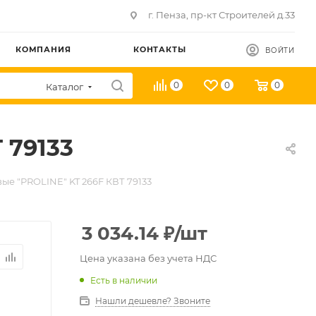
г. Пенза, пр-кт Строителей д.33
КОМПАНИЯ
КОНТАКТЫ
ВОЙТИ
0
0
0
Каталог
 79133
е "PROLINE" KT 266F КВТ 79133
3 034.14
₽
/шт
Цена указана без учета НДС
Есть в наличии
Нашли дешевле? Звоните