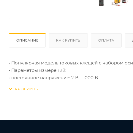
ОПИСАНИЕ
КАК КУПИТЬ
ОПЛАТА
• Популярная модель токовых клещей с набором ос
• Параметры измерений:
• постоянное напряжение: 2 В – 1000 В
• переменное напряжение: 200 В – 750 В
• переменный ток: 200 А – 1000 А
• сопротивление: 200 Ом – 2 МОм
• частота: до 2 кГц
• Основные функции и особенности:
• ручной выбор пределов измерений
• DATA HOLD, «прозвонка», диод-тест