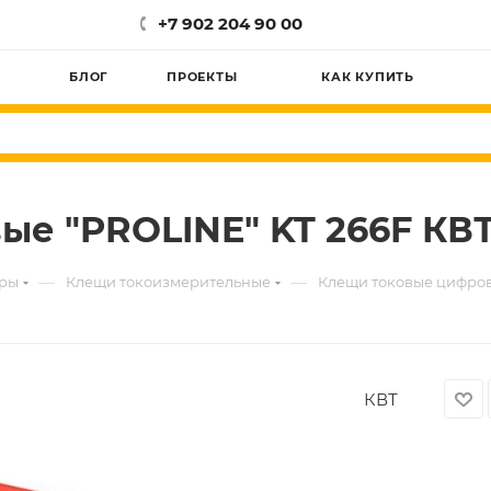
+7 902 204 90 00
БЛОГ
ПРОЕКТЫ
КАК КУПИТЬ
е "PROLINE" KT 266F КВТ
—
—
оры
Клещи токоизмерительные
Клещи токовые цифровы
КВТ