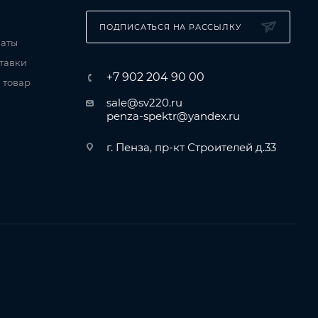
ПОДПИСАТЬСЯ НА РАССЫЛКУ
латы
тавки
+7 902 204 90 00
 товар
sale@sv220.ru
penza-spektr@yandex.ru
г. Пенза, пр-кт Строителей д.33