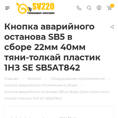
0
Кнопка аварийного
останова SB5 в
сборе 22мм 40мм
тяни-толкай пластик
1НЗ SE SB5AT842
—
—
—
Главная
Каталог
Оборудование низковольтное
—
Кнопка аварийного отключения в сборе
Кнопка аварийного останова SB5 в сборе 22мм 40мм тяни-
толкай пластик 1НЗ SE SB5AT842