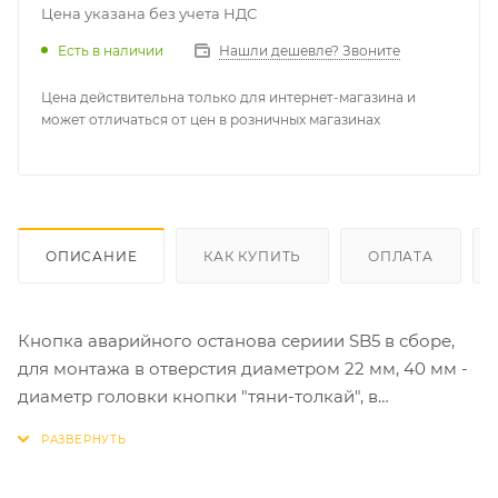
Цена указана без учета НДС
Есть в наличии
Нашли дешевле? Звоните
Цена действительна только для интернет-магазина и
может отличаться от цен в розничных магазинах
ОПИСАНИЕ
КАК КУПИТЬ
ОПЛАТА
Кнопка аварийного останова сериии SB5 в сборе,
для монтажа в отверстия диаметром 22 мм, 40 мм -
диаметр головки кнопки "тяни-толкай", в
пластиковом корпусе. Колличество контактов: 1НЗ.
Устройства управления и сигнализации SystemeSig
находят широкое применение в технологическом