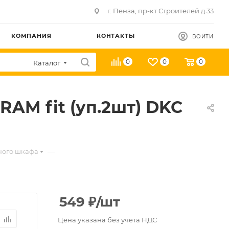
г. Пенза, пр-кт Строителей д.33
КОМПАНИЯ
КОНТАКТЫ
ВОЙТИ
0
0
0
Каталог
AM fit (уп.2шт) DKC
—
ного шкафа
549
₽
/шт
Цена указана без учета НДС