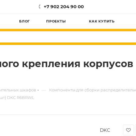
+7 902 204 90 00
БЛОГ
ПРОЕКТЫ
КАК КУПИТЬ
ого крепления корпусов R
—
лительных шкафов
Компоненты для сборки распределитель
.2шт) DKC R6BRWL
DKC