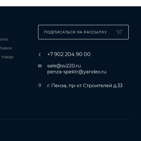
ПОДПИСАТЬСЯ НА РАССЫЛКУ
латы
тавки
+7 902 204 90 00
 товар
sale@sv220.ru
penza-spektr@yandex.ru
г. Пенза, пр-кт Строителей д.33