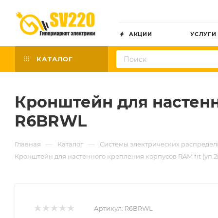
АКЦИИ
УСЛУГИ
КАТАЛОГ
Кронштейн для настенн
R6BRWL
—
—
Главная
Каталог
Системы электрических распреде
Кронштейн для настенного крепления корпусов RAM fit (уп
Артикул:
R6BRWL