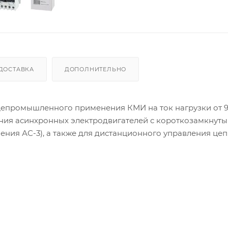
ДОСТАВКА
ДОПОЛНИТЕЛЬНО
епромышленного применения КМИ на ток нагрузки от 9 
ания асинхронных электродвигателей с короткозамкнут
ения АС-3), а также для дистанционного управления це
малоиндуктивными нагрузками (категория применения А
ну группу замыкающих или размыкающих дополнительны
 - две группы (замыкающую и размыкающую).