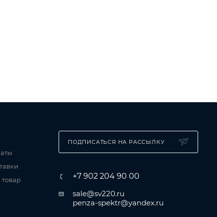
ПОДПИСАТЬСЯ НА РАССЫЛКУ
латы
тавки
+7 902 204 90 00
 товар
sale@sv220.ru
penza-spektr@yandex.ru