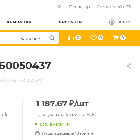
г. Пенза, пр-кт Строителей д.33
КОМПАНИЯ
КОНТАКТЫ
ВОЙТИ
0
0
0
Каталог
 Б0050437
О PRO Эра Б0050437
1 187.67
₽
/шт
Цена указана без учета НДС
Есть в наличии
Нашли дешевле? Звоните