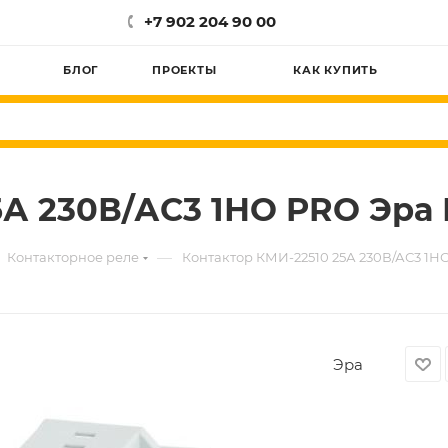
+7 902 204 90 00
БЛОГ
ПРОЕКТЫ
КАК КУПИТЬ
5А 230В/АС3 1НО PRO Эра
—
Контакторное реле
Контактор КМИ-22510 25А 230В/АС3 1Н
Эра