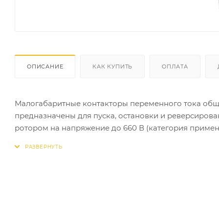
ОПИСАНИЕ
КАК КУПИТЬ
ОПЛАТА
Малогабаритные контакторы переменного тока общ
предназначены для пуска, остановки и реверсиров
ротором на напряжение до 660 В (категория примен
освещения, нагревательными цепями и различными 
Все исполнения на ток нагрузки до 40 А имеют од
контактов. Исполнения на ток нагрузки свыше 40 А