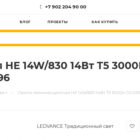
+7 902 204 90 00
БЛОГ
ПРОЕКТЫ
КАК КУПИТЬ
HE 14W/830 14Вт T5 300
96
—
ая
Лампа люминесцентная HE 14W/830 14Вт T5 3000К G5 O
LEDVANCE Традиционный свет