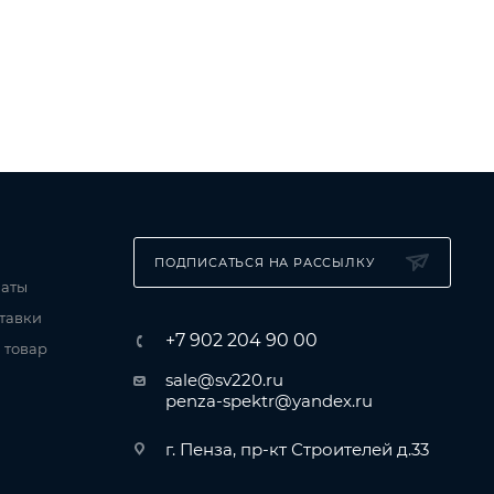
ПОДПИСАТЬСЯ НА РАССЫЛКУ
латы
тавки
+7 902 204 90 00
 товар
sale@sv220.ru
penza-spektr@yandex.ru
г. Пенза, пр-кт Строителей д.33