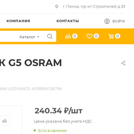
г. Пенза, пр-кт Строителей д.33
КОМПАНИЯ
КОНТАКТЫ
ВОЙТИ
0
0
0
Каталог
0К G5 OSRAM
SRAM LEDVANCE 4099854126796
240.34
₽
/шт
Цена указана без учета НДС
Есть в наличии