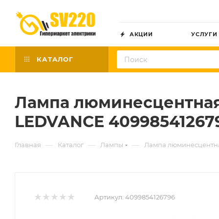
АКЦИИ
УСЛУГИ
КАТАЛОГ
Лампа люминесцентная 
LEDVANCE 40998541267
—
—
—
Главная
Каталог
Лампы
Лампа люминесцентн
Артикул:
4099854126796