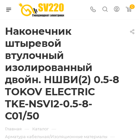
0
Наконечник
штыревой
втулочный
изолированный
двойн. НШВИ(2) 0.5-8
TOKOV ELECTRIC
TKE-NSVI2-0.5-8-
C01/50
—
—
Главная
Каталог
—
Арматура кабельная/Изоляционные материалы