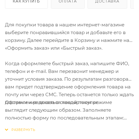
КАК КУПИТЬ
ОПЛАТА
ДОСТАВКА
Для покупки товара в нашем интернет-магазине
выберите понравившийся товар и добавьте его в
корзину. Далее перейдите в Корзину и нажмите на
«Оформить заказ» или «Быстрый заказ».
Когда оформляете быстрый заказ, напишите ФИО,
телефон и e-mail. Вам перезвонит менеджер и
уточнит условия заказа. По результатам разговора
вам придет подтверждение оформления товара на
почту или через СМС. Теперь останется только ждать
Оформление заказа в стандартном режиме
доставки и радоваться новой покупке.
выглядит следующим образом. Заполняете
полностью форму по последовательным этапам:
адрес, способ доставки, оплаты, данные о себе.
Советуем в комментарии к заказу написать