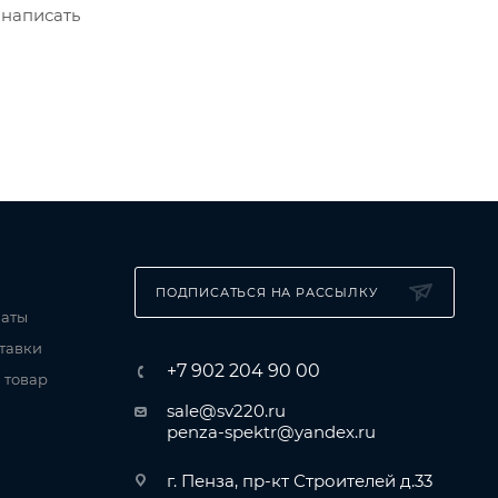
 написать
ПОДПИСАТЬСЯ НА РАССЫЛКУ
латы
тавки
+7 902 204 90 00
 товар
sale@sv220.ru
penza-spektr@yandex.ru
г. Пенза, пр-кт Строителей д.33