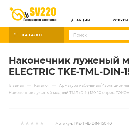
АКЦИИ
УСЛУГИ
КАТАЛОГ
Наконечник луженый ме
ELECTRIC TKE-TML-DIN-1
—
—
Главная
Каталог
Арматура кабельная/Изоляционны
Наконечник луженый медный ТМЛ (DIN) 150-10 опрес. TOKOV
Артикул:
TKE-TML-DIN-150-10