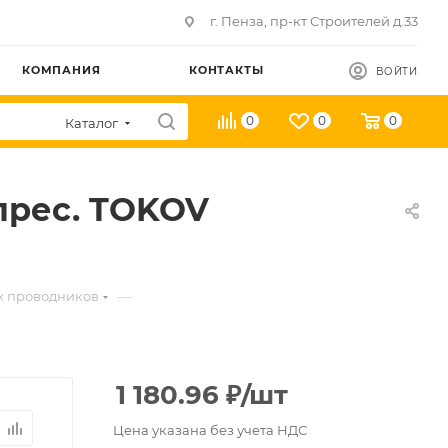
г. Пенза, пр-кт Строителей д.33
КОМПАНИЯ
КОНТАКТЫ
ВОЙТИ
0
0
0
Каталог
прес. TOKOV
—
х проводников
1 180.96
₽
/шт
Цена указана без учета НДС