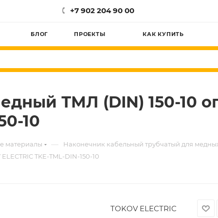
+7 902 204 90 00
БЛОГ
ПРОЕКТЫ
КАК КУПИТЬ
дный ТМЛ (DIN) 150-10 о
50-10
—
е материалы
Наконечник кабельный трубчатый для медны
 ELECTRIC TKE-TML-DIN-150-10
TOKOV ELECTRIC