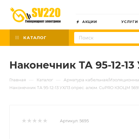
АКЦИИ
УСЛУГИ
КАТАЛОГ
Наконечник ТА 95-12-1
—
—
Главная
Каталог
Арматура кабельная/Изоляционны
Наконечник ТА 95-12-13 УХЛ3 опрес. алюм. CuPRO КЗОЦМ 569
Артикул:
5695