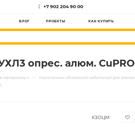
+7 902 204 90 00
БЛОГ
ПРОЕКТЫ
КАК КУПИТЬ
3 УХЛ3 опрес. алюм. CuPR
—
е материалы
Наконечник обжимной кабельный для алюми
5
КЗОЦМ