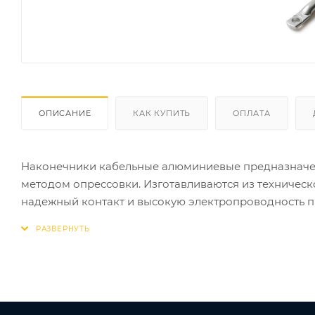
ОПИСАНИЕ
КАК КУПИТЬ
ОПЛАТА
Наконечники кабельные алюминиевые предназначе
методом опрессовки. Изготавливаются из техничес
надежный контакт и высокую электропроводность п
и атмосферостойкостью, что позволяет использоват
алюминия заключаются в его легкости, пластичнос
широкое применение в автомобильной промышленно
в сложном техническом оборудовании. АО "КЗОЦМ"
наконечников сечением от 2,5 до 240 кв. мм.