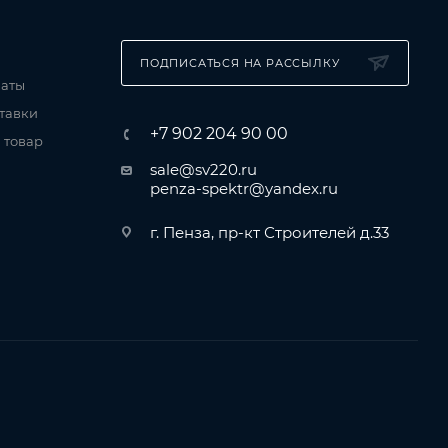
ПОДПИСАТЬСЯ НА РАССЫЛКУ
латы
тавки
+7 902 204 90 00
 товар
sale@sv220.ru
penza-spektr@yandex.ru
г. Пенза, пр-кт Строителей д.33