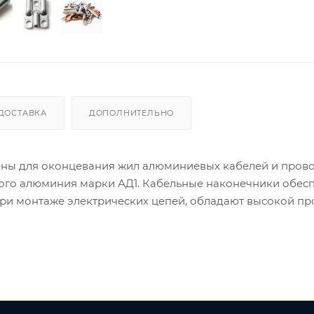
ДОСТАВКА
ДОПОЛНИТЕЛЬНО
ны для оконцевания жил алюминиевых кабелей и пров
кого алюминия марки АД1. Кабельные наконечники обес
ри монтаже электрических цепей, обладают высокой п
ь их при тяжёлых условиях эксплуатации. Главные преим
ти и высокой прочности. Алюминиевые наконечники нахо
сти, общехозяйственных и строительных сферах, испо
 выпускает полную линейку медных и алюминиевых