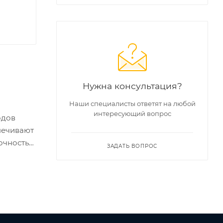
Нужна консультация?
Наши специалисты ответят на любой
интересующий вопрос
одов
печивают
рочностью
ЗАДАТЬ ВОПРОС
ущества
дят
льзуются