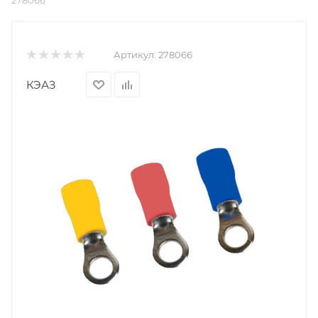
278066
Артикул:
278066
КЭАЗ