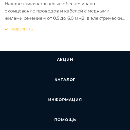
Наконечники кольцевые обеспечивают
оконцевание проводов и кабелей с медными
жилами сечением от 0,5 до 6,0 мм2 в электрических
цепях переменного и постоянного тока
напряжением до 400 В на основе винтовой
фиксации.
Номин. поперечное сечение (диапазон), мм2 - 4,0 -
6,0
АКЦИИ
КАТАЛОГ
ИНФОРМАЦИЯ
ПОМОЩЬ