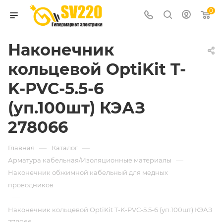
0
Наконечник
кольцевой OptiKit T-
K-PVC-5.5-6
(уп.100шт) КЭАЗ
278066
—
—
Главная
Каталог
—
Арматура кабельная/Изоляционные материалы
Наконечник обжимной кабельный для медных
проводников
—
Наконечник кольцевой OptiKit T-K-PVC-5.5-6 (уп.100шт) КЭАЗ