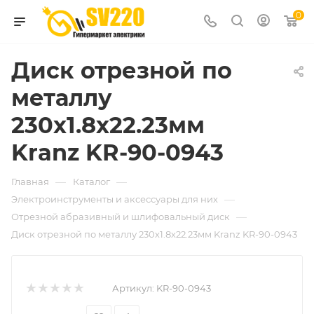
0
Диск отрезной по
металлу
230х1.8х22.23мм
Kranz KR-90-0943
—
—
Главная
Каталог
—
Электроинструменты и аксессуары для них
—
Отрезной абразивный и шлифовальный диск
Диск отрезной по металлу 230х1.8х22.23мм Kranz KR-90-0943
Артикул:
KR-90-0943