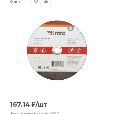
Kranz
167.14
₽
/шт
Цена указана без учета НДС