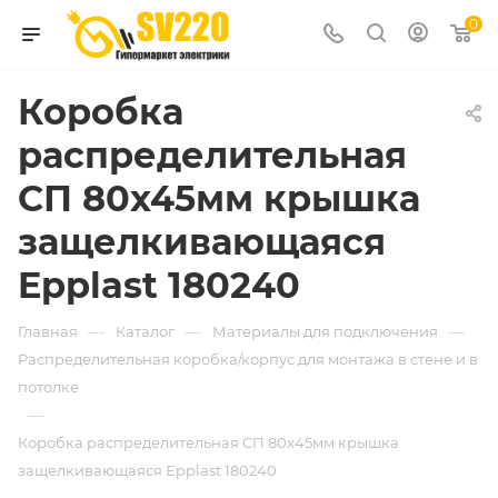
0
Коробка
распределительная
СП 80х45мм крышка
защелкивающаяся
Epplast 180240
—
—
—
Главная
Каталог
Материалы для подключения
Распределительная коробка/корпус для монтажа в стене и в
потолке
—
Коробка распределительная СП 80х45мм крышка
защелкивающаяся Epplast 180240