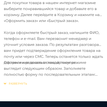
Для покупки товара в нашем интернет-магазине
выберите понравившийся товар и добавьте его в
корзину. Далее перейдите в Корзину и нажмите на
«Оформить заказ» или «Быстрый заказ».
Когда оформляете быстрый заказ, напишите ФИО,
телефон и e-mail. Вам перезвонит менеджер и
уточнит условия заказа. По результатам разговора
вам придет подтверждение оформления товара на
почту или через СМС. Теперь останется только ждать
Оформление заказа в стандартном режиме
доставки и радоваться новой покупке.
выглядит следующим образом. Заполняете
полностью форму по последовательным этапам:
адрес, способ доставки, оплаты, данные о себе.
Советуем в комментарии к заказу написать
информацию, которая поможет курьеру вас найти.
Нажмите кнопку «Оформить заказ».