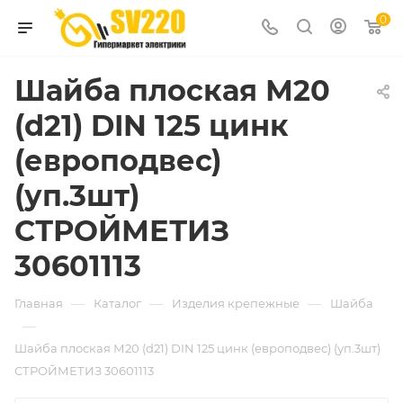
0
Шайба плоская М20
(d21) DIN 125 цинк
(европодвес)
(уп.3шт)
СТРОЙМЕТИЗ
30601113
—
—
—
Главная
Каталог
Изделия крепежные
Шайба
—
Шайба плоская М20 (d21) DIN 125 цинк (европодвес) (уп.3шт)
СТРОЙМЕТИЗ 30601113