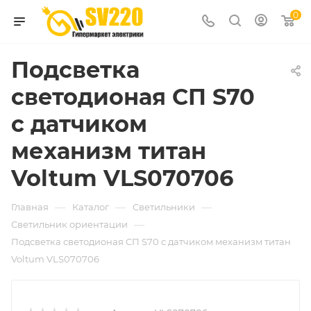
0
Подсветка
светодионая СП S70
с датчиком
механизм титан
Voltum VLS070706
—
—
—
Главная
Каталог
Светильники
—
Светильник ориентации
Подсветка светодионая СП S70 с датчиком механизм титан
Voltum VLS070706