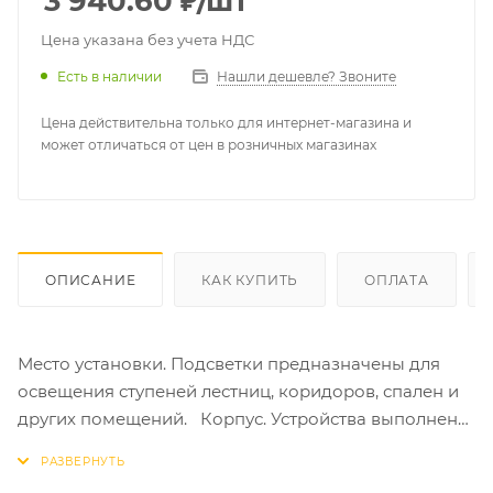
3 940.60
₽
/шт
Цена указана без учета НДС
Есть в наличии
Нашли дешевле? Звоните
Цена действительна только для интернет-магазина и
может отличаться от цен в розничных магазинах
ОПИСАНИЕ
КАК КУПИТЬ
ОПЛАТА
Место установки. Подсветки предназначены для
освещения ступеней лестниц, коридоров, спален и
других помещений. Корпус. Устройства выполнены
в минималистичном стиле с утопленным
светодиодом в корпусе, который незаметен для