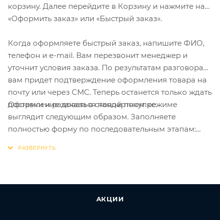
корзину. Далее перейдите в Корзину и нажмите на
«Оформить заказ» или «Быстрый заказ».
Когда оформляете быстрый заказ, напишите ФИО,
телефон и e-mail. Вам перезвонит менеджер и
уточнит условия заказа. По результатам разговора
вам придет подтверждение оформления товара на
почту или через СМС. Теперь останется только ждать
Оформление заказа в стандартном режиме
доставки и радоваться новой покупке.
выглядит следующим образом. Заполняете
полностью форму по последовательным этапам:
адрес, способ доставки, оплаты, данные о себе.
Советуем в комментарии к заказу написать
информацию, которая поможет курьеру вас найти.
Нажмите кнопку «Оформить заказ».
АКЦИИ