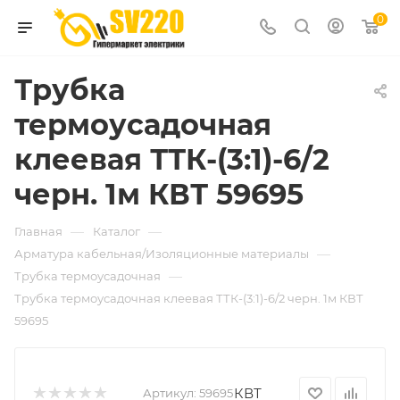
0
Трубка
термоусадочная
клеевая ТТК-(3:1)-6/2
черн. 1м КВТ 59695
—
—
Главная
Каталог
—
Арматура кабельная/Изоляционные материалы
—
Трубка термоусадочная
Трубка термоусадочная клеевая ТТК-(3:1)-6/2 черн. 1м КВТ
59695
КВТ
Артикул:
59695