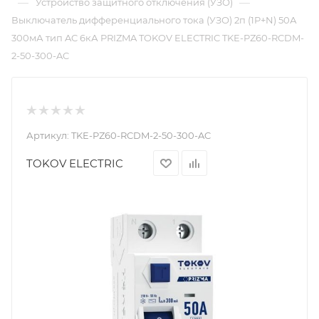
—
—
Устройство защитного отключения (УЗО)
Выключатель дифференциального тока (УЗО) 2п (1P+N) 50А
300мА тип AC 6кА PRIZMA TOKOV ELECTRIC TKE-PZ60-RCDM-
2-50-300-AC
Артикул:
TKE-PZ60-RCDM-2-50-300-AC
TOKOV ELECTRIC