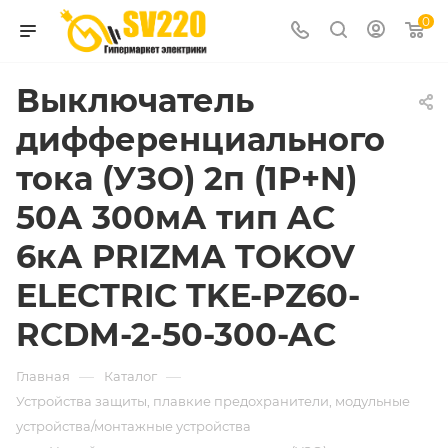
0
Выключатель
дифференциального
тока (УЗО) 2п (1P+N)
50А 300мА тип AC
6кА PRIZMA TOKOV
ELECTRIC TKE-PZ60-
RCDM-2-50-300-AC
—
—
Главная
Каталог
Устройства защиты, плавкие предохранители, модульные
устройства/монтажные устройства