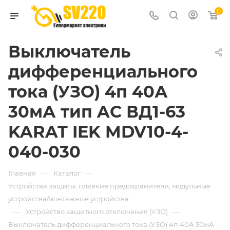
0
Выключатель
дифференциального
тока (УЗО) 4п 40А
30мА тип AC ВД1-63
KARAT IEK MDV10-4-
040-030
—
—
Главная
Каталог
Устройства защиты, плавкие предохранители, модульные
устройства/монтажные устройства
—
—
Устройство защитного отключения (УЗО)
Выключатель дифференциального тока (УЗО) 4п 40А 30мА