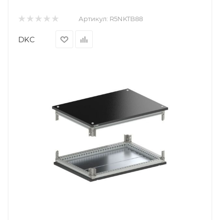
Артикул:
R5NKTB88
DKC