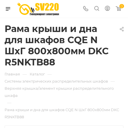
0
Рама крыши и дна
для шкафов CQE N
ШхГ 800х800мм DKC
R5NKTB88
—
—
Главная
Каталог
—
Системы электрических распределительных шкафов
Верхняя крышка/элемент крышки распределительного
шкафа
—
Рама крыши и дна для шкафов CQE N ШхГ 800х800мм DKC
R5NKTB88