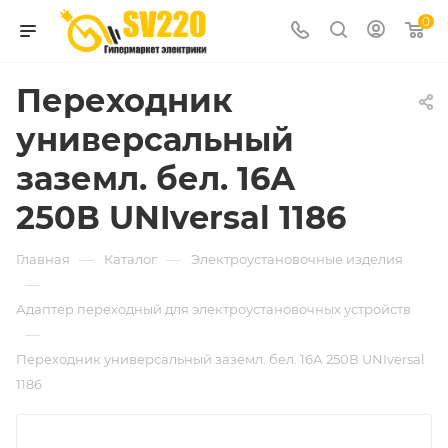
0
Переходник
универсальный
заземл. бел. 16А
250В UNIversal 1186
—
—
Главная
Каталог
Электроустановочные изделия
—
Адаптер переходный для электроустановочных устройств
—
Переходник универсальный заземл. бел. 16А 250В UNIversal
1186