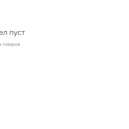
ел пуст
х товаров