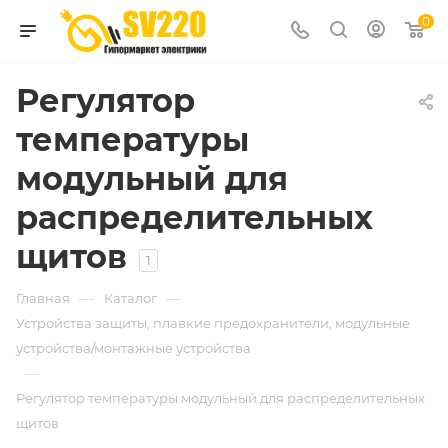
0
Регулятор
температуры
модульный для
распределительных
щитов
1
—
—
Главная
Каталог
Устройства защиты, плавкие предохранители, модульные
устройства/монтажные устройства
—
Регулятор температуры модульный для распределительных
щитов