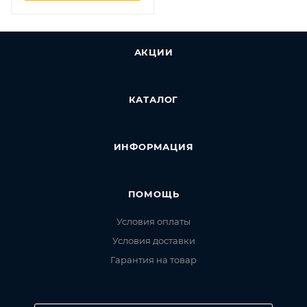
термоус. проводом;
монтаж на DIN-рейке
35мм F&F EA07.001.007
АКЦИИ
КАТАЛОГ
ИНФОРМАЦИЯ
ПОМОЩЬ
Условия оплаты
Условия доставки
Гарантия на товар