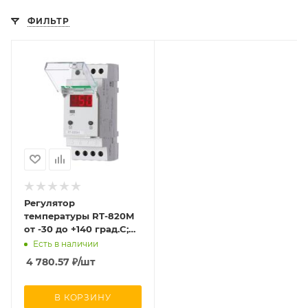
ФИЛЬТР
Регулятор
температуры RT-820M
от -30 до +140 град.C;
16А 24-264В DC/30-
Есть в наличии
264В AC 1Z IP20
4 780.57
₽
/шт
микропроцессорный;
многофункц.;
цифровая индикация;
В КОРЗИНУ
выносной датчик с