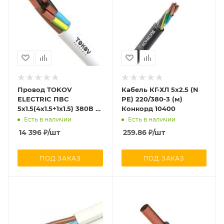
Провод TOKOV
Кабель КГ-ХЛ 5х2.5 (N
ELECTRIC ПВС
PE) 220/380-3 (м)
5х1.5(4х1.5+1х1.5) 380В Б
Конкорд 10400
(уп.100м) 1945530
Есть в наличии
Есть в наличии
14 396
₽
/шт
259.86
₽
/шт
ПОД ЗАКАЗ
ПОД ЗАКАЗ