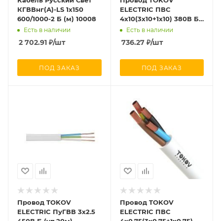
Кабель Русский Свет
Провод TOKOV
КГВВнг(А)-LS 1х150
ELECTRIC ПВС
600/1000-2 Б (м) 10008
4х10(3х10+1х10) 380В Б
(м) 1945501
Есть в наличии
Есть в наличии
2 702.91
₽
/шт
736.27
₽
/шт
ПОД ЗАКАЗ
ПОД ЗАКАЗ
Провод TOKOV
Провод TOKOV
ELECTRIC ПуГВВ 3х2.5
ELECTRIC ПВС
450В Б (уп.20м)
4х0.75(3х0.75+1х0.75)