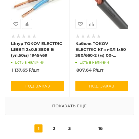
Шнур TOKOV ELECTRIC
Кабель TOKOV
ШВВП 2х0.5 380В Б
ELECTRIC КГтп-ХЛ 1х50
(уп.50м) 1945469
380/660-2 (м) 00-
00027175
Есть в наличии
Есть в наличии
1 137.65
₽
/шт
807.64
₽
/шт
ПОД ЗАКАЗ
ПОД ЗАКАЗ
ПОКАЗАТЬ ЕЩЕ
1
2
3
16