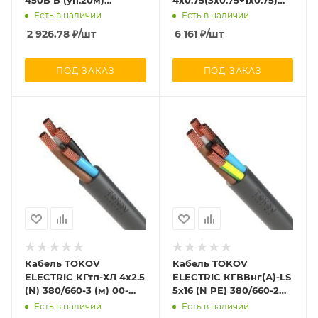
1945458
380В Б (уп.100м)
Есть в наличии
Есть в наличии
1945526
2 926.78
₽
/шт
6 161
₽
/шт
ПОД ЗАКАЗ
ПОД ЗАКАЗ
Кабель TOKOV
Кабель TOKOV
ELECTRIC КГтп-ХЛ 4х2.5
ELECTRIC КГВВнг(А)-LS
(N) 380/660-3 (м) 00-
5х16 (N PE) 380/660-2
00027191
(м) 10785
Есть в наличии
Есть в наличии