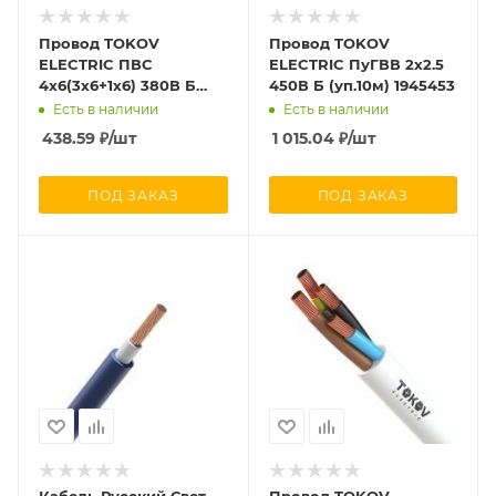
Провод TOKOV
Провод TOKOV
ELECTRIC ПВС
ELECTRIC ПуГВВ 2х2.5
4х6(3х6+1х6) 380В Б
450В Б (уп.10м) 1945453
(бухта) (м) 1945500
Есть в наличии
Есть в наличии
438.59
₽
/шт
1 015.04
₽
/шт
ПОД ЗАКАЗ
ПОД ЗАКАЗ