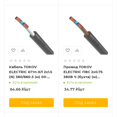
Кабель TOKOV
Провод TOKOV
ELECTRIC КГтп-ХЛ 2х1.5
ELECTRIC ПВС 2х0.75
(N) 380/660-3 (м) 00-
380В Ч (бухта) (м)
00027180
1945477
Есть в наличии
Есть в наличии
64.66
₽
/шт
34.77
₽
/шт
ПОД ЗАКАЗ
ПОД ЗАКАЗ