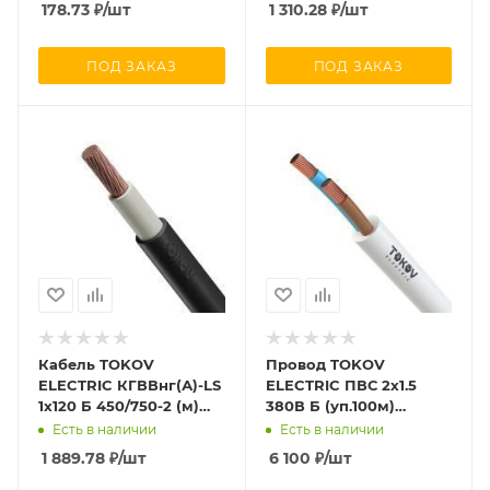
178.73
₽
/шт
1 310.28
₽
/шт
ПОД ЗАКАЗ
ПОД ЗАКАЗ
Кабель TOKOV
Провод TOKOV
ELECTRIC КГВВнг(А)-LS
ELECTRIC ПВС 2х1.5
1х120 Б 450/750-2 (м)
380В Б (уп.100м)
10763
1945514
Есть в наличии
Есть в наличии
1 889.78
₽
/шт
6 100
₽
/шт