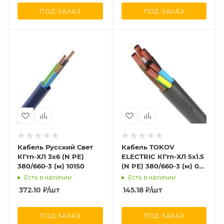
ПОД ЗАКАЗ
ПОД ЗАКАЗ
Кабель Русский Свет
Кабель TOKOV
КГтп-ХЛ 3х6 (N PE)
ELECTRIC КГтп-ХЛ 5х1.5
380/660-3 (м) 10150
(N PE) 380/660-3 (м) 00-
00027197
Есть в наличии
Есть в наличии
372.10
₽
/шт
145.18
₽
/шт
ПОД ЗАКАЗ
ПОД ЗАКАЗ