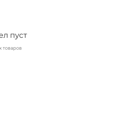
ел пуст
х товаров