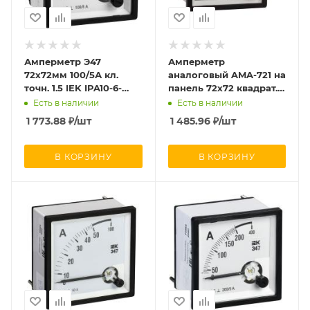
Амперметр Э47
Амперметр
72х72мм 100/5А кл.
аналоговый AMA-721 на
точн. 1.5 IEK IPA10-6-
панель 72х72 квадрат.
0100-E
вырез трансф. подкл.
Есть в наличии
Есть в наличии
без шкалы PROxima
1 773.88
₽
/шт
1 485.96
₽
/шт
EKF am-a721/ama-721
В КОРЗИНУ
В КОРЗИНУ