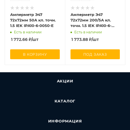
Амперметр Э47
Амперметр Э47
72х72мм 50А кл. точн.
72х72мм 200/5А кл.
1.5 IEK IPA10-6-0050-E
точн. 1.5 IEK IPA10-6-
0200-E
Есть в наличии
Есть в наличии
1 772.66
₽
/шт
1 773.88
₽
/шт
В КОРЗИНУ
ПОД ЗАКАЗ
АКЦИИ
КАТАЛОГ
ИНФОРМАЦИЯ