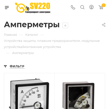
0
Амперметры
4
—
—
Главная
Каталог
Устройства защиты, плавкие предохранители, модульные
устройства/монтажные устройства
—
Амперметры
ФИЛЬТР