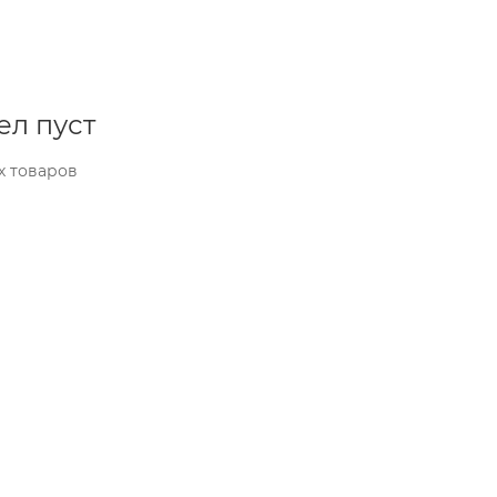
ел пуст
х товаров