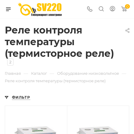
0
Реле контроля
температуры
(термисторное реле)
2
—
—
—
Главная
Каталог
Оборудование низковольтное
Реле контроля температуры (термисторное реле)
ФИЛЬТР