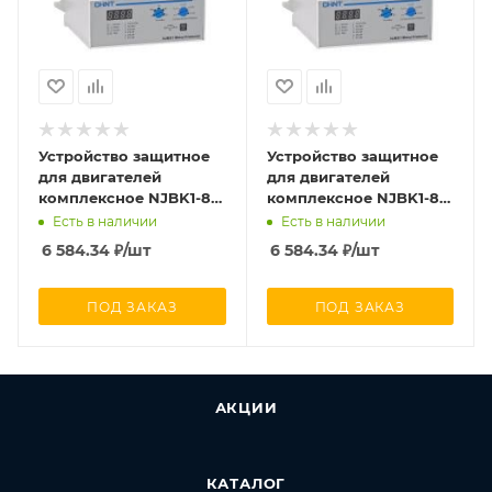
Устройство защитное
Устройство защитное
для двигателей
для двигателей
комплексное NJBK1-80
комплексное NJBK1-80
40А-200А AC 380В
16А-80А AC 380В CHINT
Есть в наличии
Есть в наличии
CHINT 789005
281187
6 584.34
₽
/шт
6 584.34
₽
/шт
ПОД ЗАКАЗ
ПОД ЗАКАЗ
АКЦИИ
КАТАЛОГ