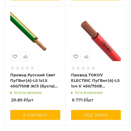
Провод Русский Свет
Провод TOKOV
ПуГВнг(А)-LS 1х1.5
ELECTRIC ПуГВнг(А)-LS
450/750В Ж/З (бухта)
1х4 К 450/750В
(м) 970
(уп.100м) 000011534
Есть в наличии
Есть в наличии
29.89
₽
/шт
6 771
₽
/шт
В КОРЗИНУ
ПОД ЗАКАЗ