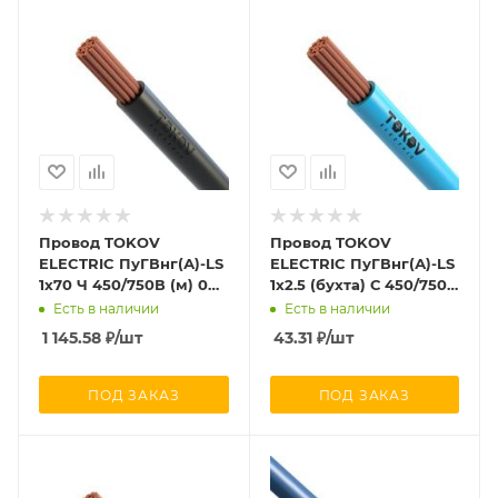
Провод TOKOV
Провод TOKOV
ELECTRIC ПуГВнг(А)-LS
ELECTRIC ПуГВнг(А)-LS
1х70 Ч 450/750В (м) 00-
1х2.5 (бухта) С 450/750В
00029650
(м) 000011510
Есть в наличии
Есть в наличии
1 145.58
₽
/шт
43.31
₽
/шт
ПОД ЗАКАЗ
ПОД ЗАКАЗ