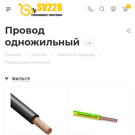
0
Провод
одножильный
219
—
—
—
Главная
Каталог
Кабели и провода
Провод одножильный
ФИЛЬТР