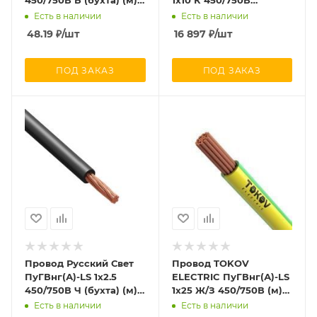
450/750В Б (бухта) (м)
1х10 К 450/750В
975
(уп.100м) 000011544
Есть в наличии
Есть в наличии
48.19
₽
/шт
16 897
₽
/шт
ПОД ЗАКАЗ
ПОД ЗАКАЗ
Провод Русский Свет
Провод TOKOV
ПуГВнг(А)-LS 1х2.5
ELECTRIC ПуГВнг(А)-LS
450/750В Ч (бухта) (м)
1х25 Ж/З 450/750В (м)
979
00-00029636
Есть в наличии
Есть в наличии