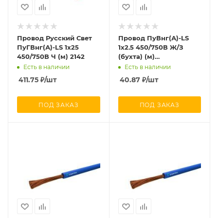
Провод Русский Свет
Провод ПуВнг(А)-LS
ПуГВнг(А)-LS 1х25
1х2.5 450/750В Ж/З
450/750В Ч (м) 2142
(бухта) (м)
ЭЛЕКТРОКАБЕЛЬ НН
Есть в наличии
Есть в наличии
00-00004692
411.75
₽
/шт
40.87
₽
/шт
ПОД ЗАКАЗ
ПОД ЗАКАЗ