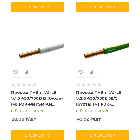
В КОРЗИНУ
В КОРЗИНУ
Провод ПуВнг(А)-LS
Провод ПуВнг(А)-LS
1х1.5 450/750В Б (бухта)
1х2.5 450/750В Ж/З
(м) РЭК-PRYSMIAN
(бухта) (м) РЭК-
0601040201
PRYSMIAN 0601050301
Есть в наличии
Есть в наличии
28.06
₽
/шт
43.92
₽
/шт
В КОРЗИНУ
В КОРЗИНУ