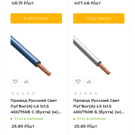
48.19
₽
/шт
407.48
₽
/шт
В КОРЗИНУ
ПОД ЗАКАЗ
Провод Русский Свет
Провод Русский Свет
ПуГВнг(А)-LS 1х1.5
ПуГВнг(А)-LS 1х1.5
450/750В С (бухта) (м)
450/750В Б (бухта) (м)
972
971
Есть в наличии
Есть в наличии
29.89
₽
/шт
29.89
₽
/шт