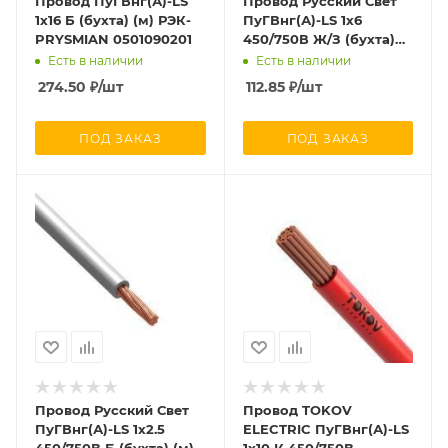
Провод ПуГВнг(А)-LS
Провод Русский Свет
1х16 Б (бухта) (м) РЭК-
ПуГВнг(А)-LS 1х6
PRYSMIAN 0501090201
450/750В Ж/З (бухта)
(м) 987
Есть в наличии
Есть в наличии
274.50
₽
/шт
112.85
₽
/шт
ПОД ЗАКАЗ
ПОД ЗАКАЗ
Провод Русский Свет
Провод TOKOV
ПуГВнг(А)-LS 1х2.5
ELECTRIC ПуГВнг(А)-LS