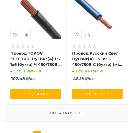
Провод TOKOV
Провод Русский Свет
ELECTRIC ПуГВнг(А)-LS
ПуГВнг(А)-LS 1х2.5
1х6 (бухта) Ч 450/750В
450/750В С (бухта) (м)
(м) 000011524
976
Есть в наличии
Есть в наличии
102.48
₽
/шт
48.19
₽
/шт
ПОД ЗАКАЗ
В КОРЗИНУ
ПОКАЗАТЬ ЕЩЕ