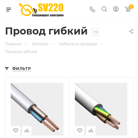
0
Провод гибкий
19
—
—
—
Главная
Каталог
Кабели и провода
Провод гибкий
ФИЛЬТР