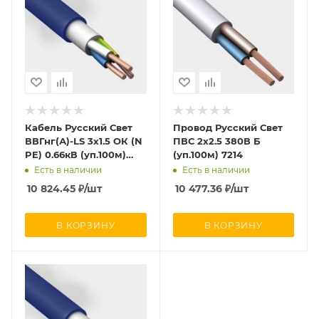
Кабель Русский Свет
Провод Русский Свет
ВВГнг(А)-LS 3х1.5 ОК (N
ПВС 2х2.5 380В Б
PE) 0.66кВ (уп.100м)
(уп.100м) 7214
7882
Есть в наличии
Есть в наличии
10 824.45
₽
/шт
10 477.36
₽
/шт
В КОРЗИНУ
В КОРЗИНУ