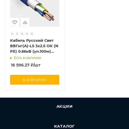
Кабель Русский Свет
ВВГнг(А)-LS 3х2.5 ОК (N
PE) 0.66кВ (уп.100м)
7884
Есть в наличии
16 596.27
₽
/шт
В КОРЗИНУ
АКЦИИ
КАТАЛОГ