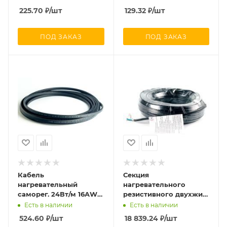
м 0.88кв.мм/55м 200м
16Вт/м 0.88кв.мм/105м
225.70
₽
/шт
129.32
₽
/шт
Rexant 51-0279
300м Rexant 51-0274
ПОД ЗАКАЗ
ПОД ЗАКАЗ
Кабель
Секция
нагревательный
нагревательного
саморег. 24Вт/м 16AWG
резистивного двухжил.
строительного
кабеля 30Вт/м 1950Вт
Есть в наличии
Есть в наличии
применения (кровли;
(площадки/кровли)
524.60
₽
/шт
18 839.24
₽
/шт
трубы) термопласт
термопласт (дл.65м)