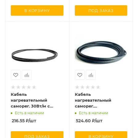
Extherm SXLL24-2CR
Extherm SNOW/2p
1950/30
В КОРЗИНУ
ПОД ЗАКАЗ
Кабель
Кабель
нагревательный
нагревательный
саморег. 30Вт/м с
саморег.
экраном термопласт
строительного
Есть в наличии
Есть в наличии
UV (250м) TOKOV
применения (трубы)
216.55
₽
/шт
524.60
₽
/шт
ELECTRIC TKE-SRM-30-
20Вт/м 16AWG
2CR
термопласт Extherm
SXLL20-2CR
ПОД ЗАКАЗ
В КОРЗИНУ