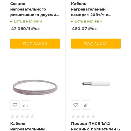
Секция
Кабель
нагревательного
нагревательный
резистивного двухжил.
саморег. 20Вт/м с
кабеля 30Вт/м 4200Вт
экраном 16 AWG
Есть в наличии
Есть в наличии
(площадки/кровли)
термопласт UV Ex
42 060.11
₽
/шт
480.07
₽
/шт
термопласт (дл.140м)
(200м) TOKOV
Extherm SNOW/2p
ELECTRIC TKE-SRL-20-
4200/30
2CR
ПОД ЗАКАЗ
ПОД ЗАКАЗ
Кабель
Провод ПНСВ 1х1.2
нагревательный
неоцинк. полиэтилен Б