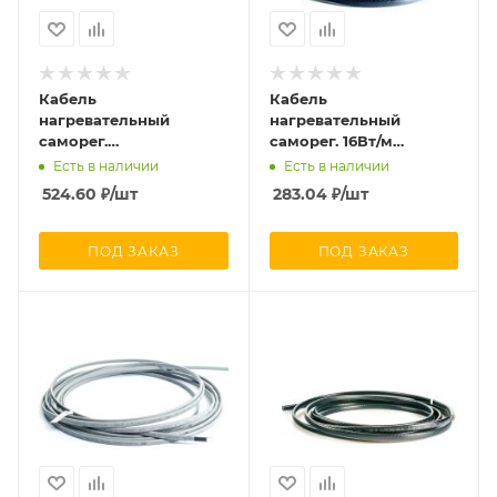
Кабель
Кабель
нагревательный
нагревательный
саморег.
саморег. 16Вт/м
строительного
строительного
Есть в наличии
Есть в наличии
применения (кровли;
применения (трубы)
524.60
₽
/шт
283.04
₽
/шт
трубы) 40Вт/м 16AWG
термопласт Extherm
термопласт Extherm
LXTC16-2CR
SXLL40-2CR
ПОД ЗАКАЗ
ПОД ЗАКАЗ