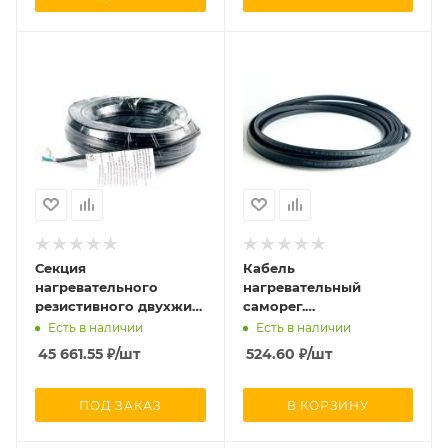
Секция
Кабель
нагревательного
нагревательный
резистивного двухжил.
саморег.
кабеля 30Вт/м 4800Вт
строительного
Есть в наличии
Есть в наличии
(площадки/кровли)
применения (трубы)
45 661.55
₽
/шт
524.60
₽
/шт
термопласт (дл.160м)
16Вт/м 16AWG
Extherm SNOW/2p
термопласт Extherm
4800/30
SXLL16-2CR
ПОД ЗАКАЗ
В КОРЗИНУ