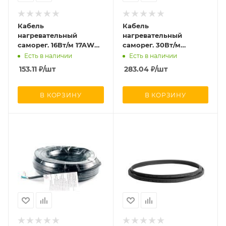
Кабель
Кабель
нагревательный
нагревательный
саморег. 16Вт/м 17AWG
саморег. 30Вт/м
бытового применения
строительного
Есть в наличии
Есть в наличии
для стальных
применения (кровли;
153.11
₽
/шт
283.04
₽
/шт
трубопроводов
трубы) термопласт
неэкранир. термопласт
Extherm LXTC30-2CR
Extherm LXTC16-2
В КОРЗИНУ
В КОРЗИНУ