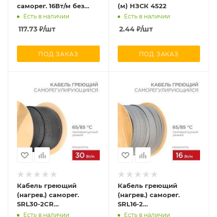
саморег. 16Вт/м без
(м) НЗСК 4522
экрана термопласт
Есть в наличии
Есть в наличии
(300м) TOKOV
117.73
₽
/шт
2.44
₽
/шт
ELECTRIC TKE-SRM-16-2
ПОД ЗАКАЗ
ПОД ЗАКАЗ
Кабель греющий
Кабель греющий
(нагрев.) саморег.
(нагрев.) саморег.
SRL30-2CR
SRL16-2
экранированный 30Вт/
неэкранированный
Есть в наличии
Есть в наличии