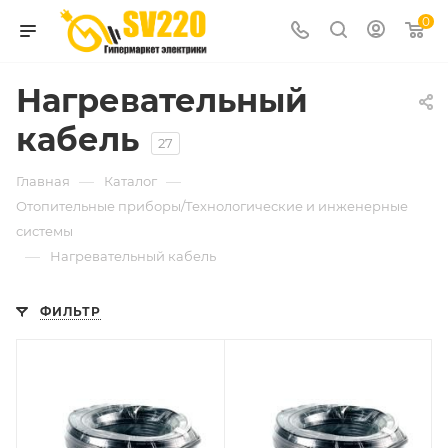
0
Нагревательный
кабель
27
—
—
Главная
Каталог
Отопительные приборы/Технологические и инженерные
системы
—
Нагревательный кабель
ФИЛЬТР