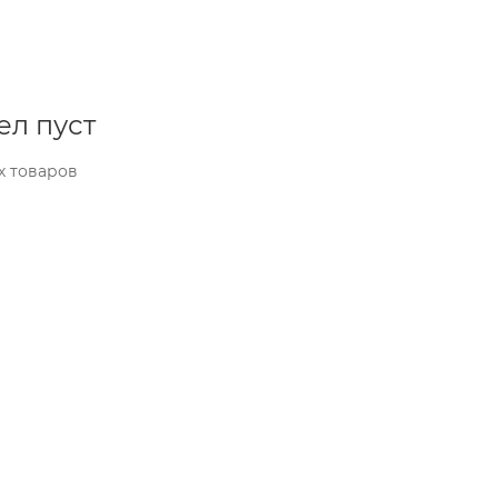
ел пуст
х товаров