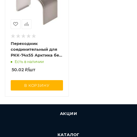
Переходник
соединительный для
РКК-74х55 Арктика бел.
Ruvinil ПРС-74х55
Есть в наличии
50.02
₽
/шт
В КОРЗИНУ
АКЦИИ
КАТАЛОГ