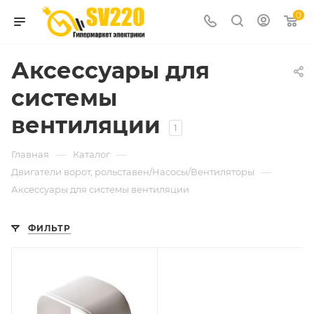
0
Аксессуары для
системы
вентиляции
1
—
—
Главная
Каталог
—
Двигатели ворот, рольставен/Насосы/Вентиляторы
Аксессуары для системы вентиляции
ФИЛЬТР