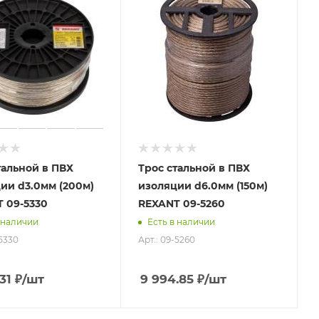
тальной в ПВХ
Трос стальной в ПВХ
ии d3.0мм (200м)
изоляции d6.0мм (150м)
 09-5330
REXANT 09-5260
 наличии
Есть в наличии
-5330
Арт.: 09-5260
31
₽
/шт
9 994.85
₽
/шт