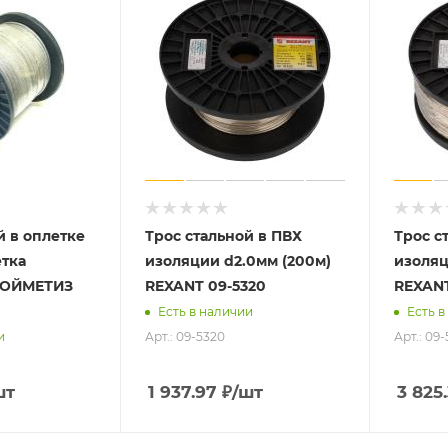
й в оплетке
Трос стальной в ПВХ
Трос с
етка
изоляции d2.0мм (200м)
изоляц
ТРОЙМЕТИЗ
REXANT 09-5320
REXANT
Есть в наличии
Есть в
Арт.: 09-5320
Арт.: 09
и
шт
1 937.97
₽
/шт
3 825.