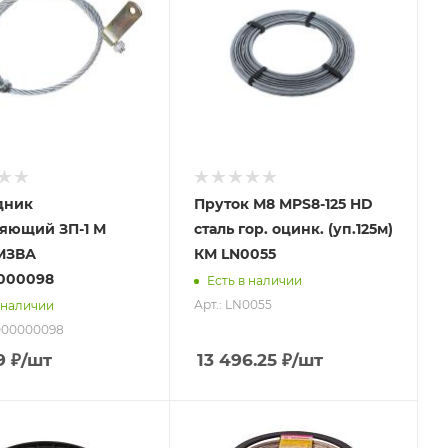
дник
Пруток М8 MPS8-125 HD
яющий ЗП-1 М
сталь гор. оцинк. (уп.125м)
МЗВА
КМ LN0055
000098
Есть в наличии
Арт.: LN0055
 наличии
0000000098
9
₽
/шт
13 496.25
₽
/шт