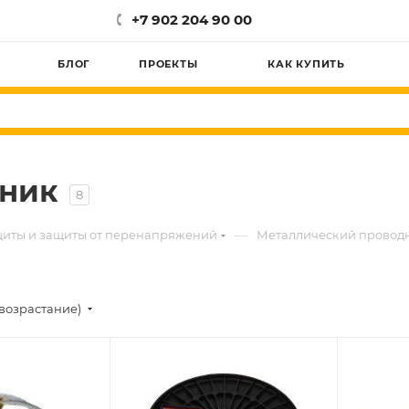
+7 902 204 90 00
БЛОГ
ПРОЕКТЫ
КАК КУПИТЬ
дник
8
—
щиты и защиты от перенапряжений
Металлический провод
возрастание)