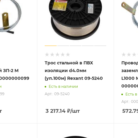
Трос стальной в ПВХ
Прово
 ЗП-2 М
изоляции d4.0мм
заземл
00000000099
(уп.100м) Rexant 09-5240
L1000 
00000
и
Есть в наличии
099
Арт.: 09-5240
Есть в
Арт.: 0
т
3 217.14
₽
/шт
572.7