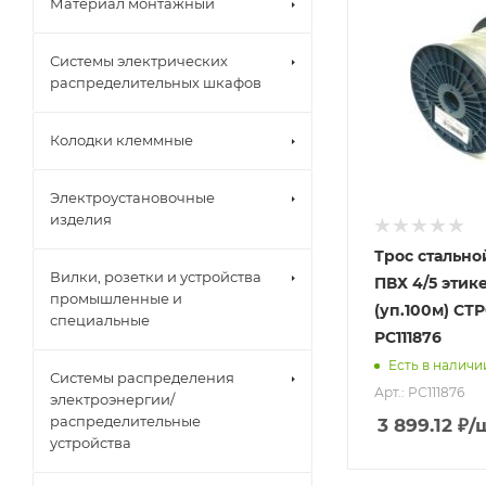
Материал монтажный
Системы электрических
распределительных шкафов
Колодки клеммные
Электроустановочные
изделия
Трос стально
Вилки, розетки и устройства
ПВХ 4/5 этик
промышленные и
(уп.100м) С
специальные
РС111876
Есть в наличи
Системы распределения
Арт.: РС111876
электроэнергии/
распределительные
3 899.12
₽
/
устройства