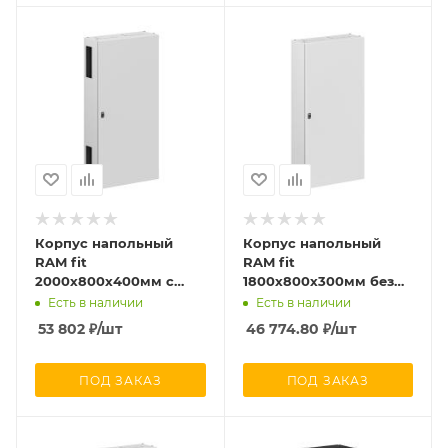
Корпус напольный
Корпус напольный
RAM fit
RAM fit
2000х800х400мм с
1800х800х300мм без
боков. вырезами DKC
боков. вырезов DKC
Есть в наличии
Есть в наличии
R6NFW208040F
R6NFW188030
53 802
₽
/шт
46 774.80
₽
/шт
ПОД ЗАКАЗ
ПОД ЗАКАЗ