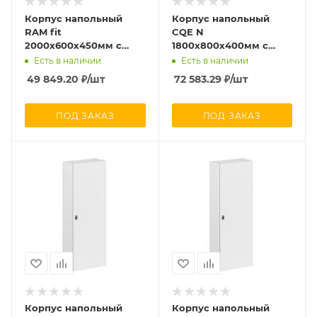
Корпус напольный
Корпус напольный
RAM fit
CQE N
2000х600х450мм с
1800х800х400мм с
боков. вырезами DKC
одностворчат. дверью
Есть в наличии
Есть в наличии
R6NFW206045F
и с задн. панелью
49 849.20
₽
/шт
72 583.29
₽
/шт
собран. RAM block DKC
R5CQEN1884A
ПОД ЗАКАЗ
ПОД ЗАКАЗ
Корпус напольный
Корпус напольный