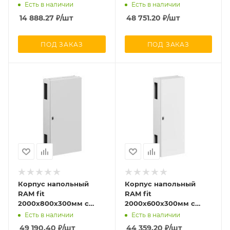
DKC R5ST0759
боков. вырезов DKC
Есть в наличии
Есть в наличии
R6NFW206040
14 888.27
₽
/шт
48 751.20
₽
/шт
ПОД ЗАКАЗ
ПОД ЗАКАЗ
Корпус напольный
Корпус напольный
RAM fit
RAM fit
2000х800х300мм с
2000х600х300мм с
боков. вырезами DKC
боков. вырезами DKC
Есть в наличии
Есть в наличии
R6NFW208030F
R6NFW206030F
49 190.40
₽
/шт
44 359.20
₽
/шт