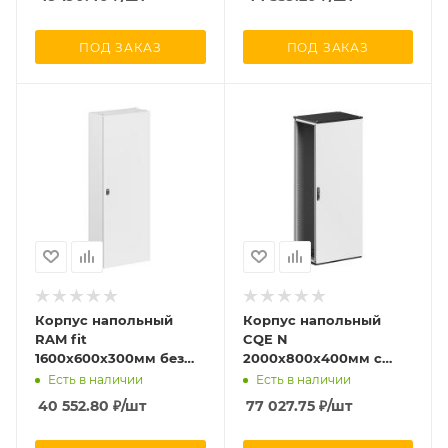
ПОД ЗАКАЗ
ПОД ЗАКАЗ
Корпус напольный
Корпус напольный
RAM fit
CQE N
1600х600х300мм без
2000х800х400мм с
боков. вырезов DKC
одностворчат. дверью
Есть в наличии
Есть в наличии
R6NFW166030
и с задн. панелью
40 552.80
₽
/шт
77 027.75
₽
/шт
собран. RAM block DKC
R5CQEN2084A