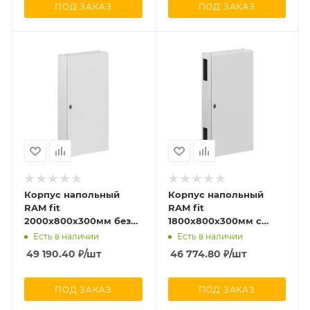
ПОД ЗАКАЗ
ПОД ЗАКАЗ
Корпус напольный
Корпус напольный
RAM fit
RAM fit
2000х800х300мм без
1800х800х300мм с
боков. вырезов DKC
боков. вырезами DKC
Есть в наличии
Есть в наличии
R6NFW208030
R6NFW188030F
49 190.40
₽
/шт
46 774.80
₽
/шт
ПОД ЗАКАЗ
ПОД ЗАКАЗ