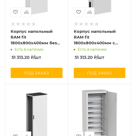
Корпус напольный
Корпус напольный
RAM fit
RAM fit
1800х800х400мм без
1800х800х400мм с
боков. вырезов DKC
боков. вырезами DKC
Есть в наличии
Есть в наличии
R6NFW188040
R6NFW188040F
51 313.20
₽
/шт
51 313.20
₽
/шт
ПОД ЗАКАЗ
ПОД ЗАКАЗ