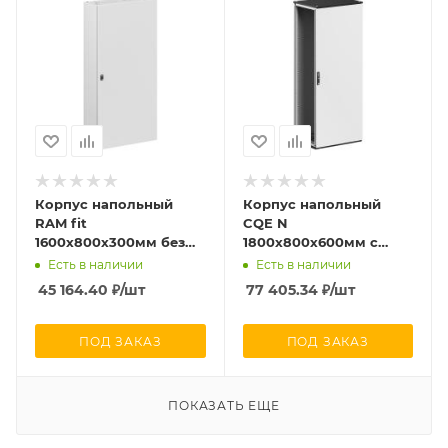
Корпус напольный
Корпус напольный
RAM fit
CQE N
1600х800х300мм без
1800х800х600мм с
боков. вырезов DKC
одностворчат. дверью
Есть в наличии
Есть в наличии
R6NFW168030
и с задн. панелью
45 164.40
₽
/шт
77 405.34
₽
/шт
собран. RAM block DKC
R5CQEN1886A
ПОД ЗАКАЗ
ПОД ЗАКАЗ
ПОКАЗАТЬ ЕЩЕ