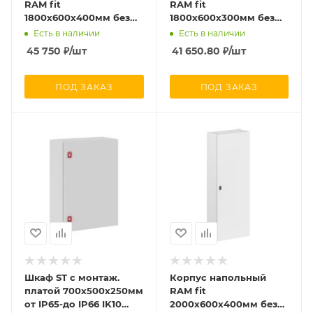
RAM fit
RAM fit
1800х600х400мм без
1800х600х300мм без
боков. вырезов DKC
боков. вырезов DKC
Есть в наличии
Есть в наличии
R6NFW186040
R6NFW186030
45 750
₽
/шт
41 650.80
₽
/шт
ПОД ЗАКАЗ
ПОД ЗАКАЗ
Шкаф ST с монтаж.
Корпус напольный
платой 700х500х250мм
RAM fit
от IP65-до IP66 IK10
2000х600х400мм без