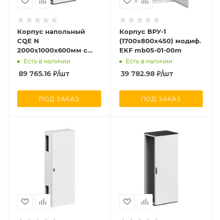
Корпус напольный
Корпус ВРУ-1
CQE N
(1700х800х450) модиф.
2000х1000х600мм с
EKF mb05-01-00m
одностворчат. дверью
Есть в наличии
Есть в наличии
и с задн. панелью
89 765.16
₽
/шт
39 782.98
₽
/шт
собран. RAM block DKC
R5CQEN20106A
ПОД ЗАКАЗ
ПОД ЗАКАЗ