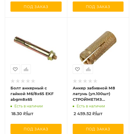
ПОД ЗАКАЗ
ПОД ЗАКАЗ
Болт анкерный с
Анкер забивной М8
гайкой М6/8х65 EKF
латунь (уп.100шт)
abgm8x65
СТРОЙМЕТИЗ
UTORM9689212
Есть в наличии
Есть в наличии
18.30
₽
/шт
2 459.52
₽
/шт
ПОД ЗАКАЗ
ПОД ЗАКАЗ