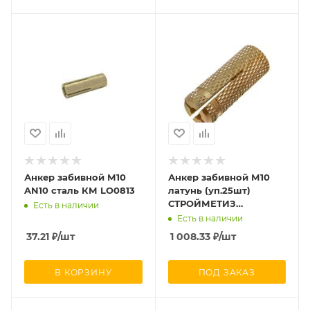
Анкер забивной М10
Анкер забивной М10
AN10 сталь КМ LO0813
латунь (уп.25шт)
СТРОЙМЕТИЗ
Есть в наличии
UTORM9689213
Есть в наличии
37.21
₽
/шт
1 008.33
₽
/шт
В КОРЗИНУ
ПОД ЗАКАЗ