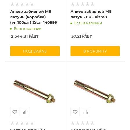
Анкер забивной М8
Анкер забивной М8
латунь (коробка)
латунь EKF alzm8
(уп.100шт) Zitar 140599
Есть в наличии
Есть в наличии
2 544.31
₽
/шт
37.21
₽
/шт
ПОД ЗАКАЗ
В КОРЗИНУ