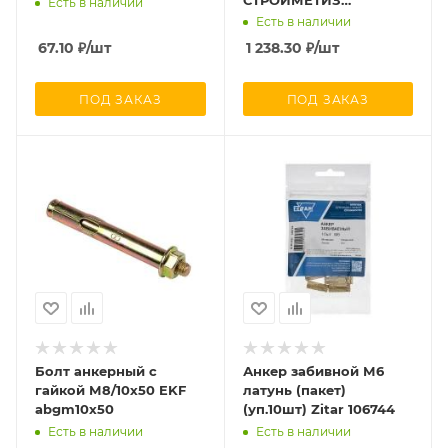
Есть в наличии
UTORM9689211
Есть в наличии
67.10
₽
/шт
1 238.30
₽
/шт
ПОД ЗАКАЗ
ПОД ЗАКАЗ
Болт анкерный с
Анкер забивной М6
гайкой М8/10х50 EKF
латунь (пакет)
abgm10x50
(уп.10шт) Zitar 106744
Есть в наличии
Есть в наличии