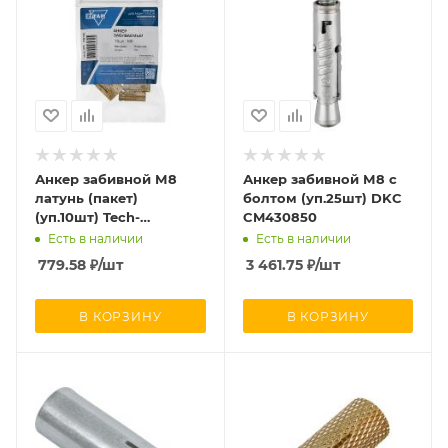
Анкер забивной М8
Анкер забивной М8 с
латунь (пакет)
болтом (уп.25шт) DKC
(уп.10шт) Tech-
CM430850
Krep/Zitar 106745
Есть в наличии
Есть в наличии
779.58
₽
/шт
3 461.75
₽
/шт
В КОРЗИНУ
В КОРЗИНУ