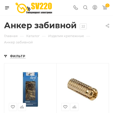
0
Анкер забивной
22
—
—
—
Главная
Каталог
Изделия крепежные
Анкер забивной
ФИЛЬТР