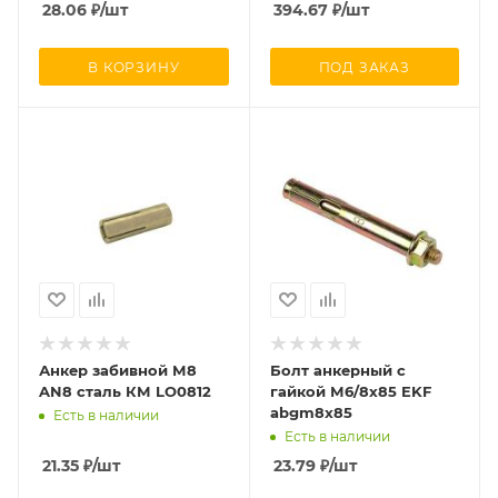
28.06
₽
/шт
394.67
₽
/шт
В КОРЗИНУ
ПОД ЗАКАЗ
Анкер забивной М8
Болт анкерный с
AN8 сталь КМ LO0812
гайкой М6/8х85 EKF
abgm8x85
Есть в наличии
Есть в наличии
21.35
₽
/шт
23.79
₽
/шт