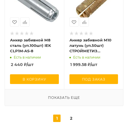
Анкер забивной М8
Анкер забивной М10
сталь (уп.100шт) IEK
латунь (уп.50шт)
CLP1M-AS-8
СТРОЙМЕТИЗ
UTORM9689214
Есть в наличии
Есть в наличии
2 440
₽
/шт
1 999.58
₽
/шт
В КОРЗИНУ
ПОД ЗАКАЗ
ПОКАЗАТЬ ЕЩЕ
1
2