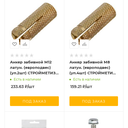
Анкер забивной М12
Анкер забивной М8
латун. (европодвес)
латун. (европодвес)
(уп.2шт) СТРОЙМЕТИЗ
(уп.4шт) СТРОЙМЕТИЗ
2490041
2490021
Есть в наличии
Есть в наличии
233.63
₽
/шт
159.21
₽
/шт
ПОД ЗАКАЗ
ПОД ЗАКАЗ