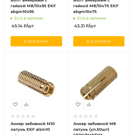
Болт анкерный с
Болт анкерный с
гайкой М8/10х95 EKF
гайкой М8/10х75 EKF
abgm10x95
abgm10x75
Есть в наличии
Есть в наличии
45.14
₽
/шт
43.31
₽
/шт
В КОРЗИНУ
В КОРЗИНУ
Анкер забивной М10
Анкер забивной М8
латунь EKF alzm10
латунь (уп.50шт)
СТРОЙМЕТИЗ