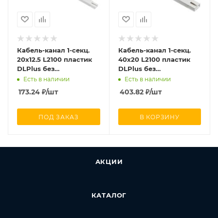
Кабель-канал 1-секц.
Кабель-канал 1-секц.
20х12.5 L2100 пластик
40х20 L2100 пластик
DLPlus без
DLPlus без
перегородки бел. ИЭК
перегородки бел. ИЭК
Есть в наличии
Есть в наличии
Leg 030008
Leg 030027
173.24
₽
/шт
403.82
₽
/шт
ПОД ЗАКАЗ
В КОРЗИНУ
АКЦИИ
КАТАЛОГ