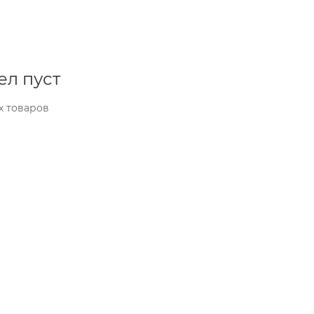
ел пуст
х товаров