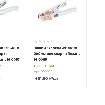
одил" 300А
Зажим "крокодил" 500А
арки
200мм для сварки Rexant
ant 16-0053
16-0055
и
Есть в наличии
Арт.: 16-0055
т
481.90
₽
/шт