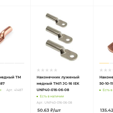
медный ТМ
Наконечник луженый
Након
487
медный ТМЛ JG-16 IEK
50-10-1
UNP40-016-06-08
Арт.: 41487
и
Есть в
Есть в наличии
Арт.: UNP40-016-06-08
50.63
₽
/шт
135.4