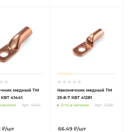
ечник медный ТМ
Наконечник медный ТМ
1 КВТ 41441
25-8-7 КВТ 41281
Арт.: 41441
Арт.: 41281
 наличии
Есть в наличии
2
₽
/шт
66.49
₽
/шт