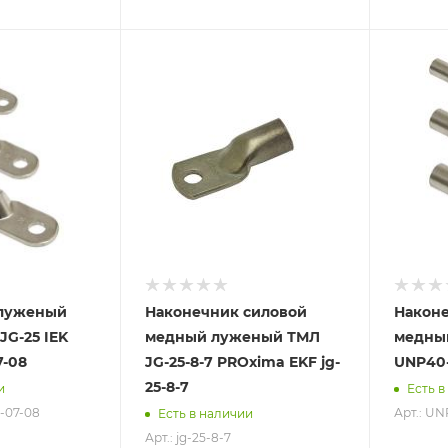
 луженый
Наконечник силовой
Након
G-25 IEK
медный луженый ТМЛ
медный
7-08
JG-25-8-7 PROxima EKF jg-
UNP40-
25-8-7
и
Есть в
-07-08
Арт.: U
Есть в наличии
Арт.: jg-25-8-7