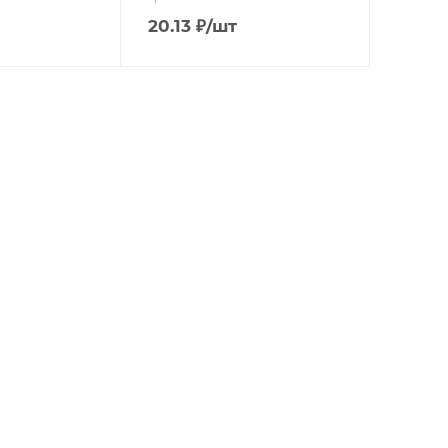
20.13
₽
/шт