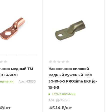
ечник медный ТМ
Наконечник силовой
 КВТ 43030
медный луженый ТМЛ
JG-10-6-5 PROxima EKF jg-
Арт.: 43030
 наличии
10-6-5
Есть в наличии
Арт.: jg-10-6-5
₽
/шт
45.14
₽
/шт