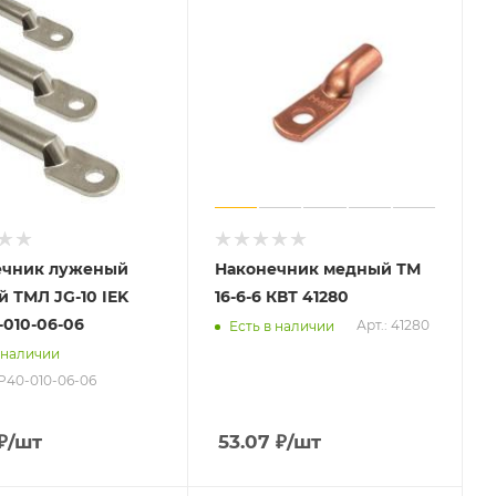
ечник луженый
Наконечник медный ТМ
 ТМЛ JG-10 IEK
16-6-6 КВТ 41280
010-06-06
Арт.: 41280
Есть в наличии
 наличии
P40-010-06-06
₽
/шт
53.07
₽
/шт