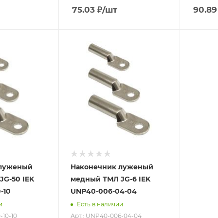
75.03
₽
/шт
90.89
 луженый
Наконечник луженый
JG-50 IEK
медный ТМЛ JG-6 IEK
-10
UNP40-006-04-04
и
Есть в наличии
-10-10
Арт.: UNP40-006-04-04