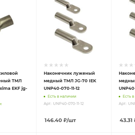
силовой
Наконечник луженый
Након
еный ТМЛ
медный ТМЛ JG-70 IEK
медный
xima EKF jg-
UNP40-070-11-12
UNP40-
Есть в наличии
Есть в
Арт.: UNP40-070-11-12
Арт.: UN
и
146.40
₽
/шт
43.31