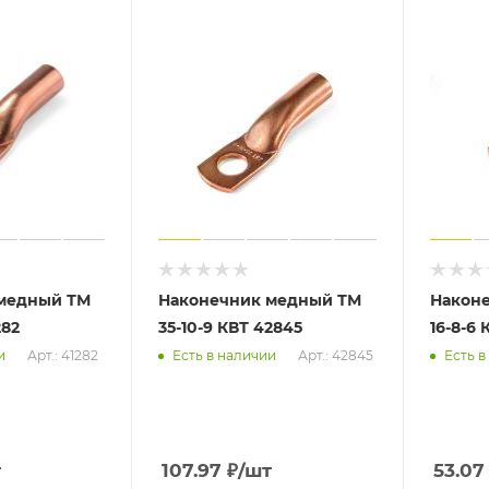
медный ТМ
Наконечник медный ТМ
Након
282
35-10-9 КВТ 42845
16-8-6
Арт.: 41282
Арт.: 42845
и
Есть в наличии
Есть в
т
107.97
₽
/шт
53.07