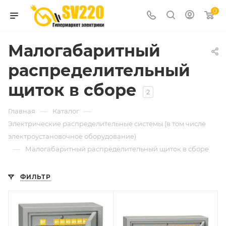
0
Малогабаритный
распределительный
щиток в сборе
2
—
—
Главная
Каталог
Электрические распределительные системы (в том числе
электроустановочное оборудование)
—
Малогабаритный распределительный щиток в сборе
ФИЛЬТР