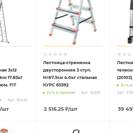
Лестница-стремянка
Лестни
ая 3х12
двусторонняя 3 ступ.
телеск
см 17.83кг
Н=67.5см 4.0кг стальная
(20103
юм. FIT
КУРС 65392
Есть в
Арт.: 65392
Арт.: 37
Есть в наличии
Арт.: 65438
и
/шт
2 516.25
₽
/шт
39 49