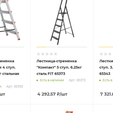
ремянка
Лестница-стремянка
Лестни
 4 ступ.
"Компакт" 5 ступ. 6.25кг
ступ. 3
г стальная
сталь FIT 65373
65343
Арт.: 65373
Есть в наличии
Есть в
Арт.: 65393
и
шт
4 292.57
₽
/шт
7 321.