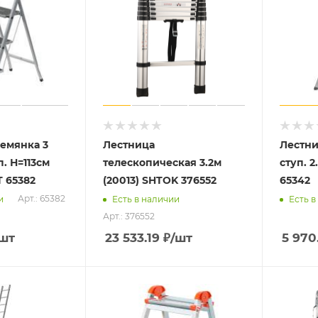
емянка 3
Лестница
Лестни
. Н=113см
телескопическая 3.2м
ступ. 2
T 65382
(20013) SHTOK 376552
65342
Арт.: 65382
и
Есть в наличии
Есть в
Арт.: 376552
/шт
23 533.19
₽
/шт
5 970