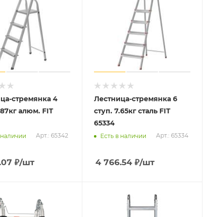
ца-стремянка 4
Лестница-стремянка 6
.87кг алюм. FIT
ступ. 7.65кг сталь FIT
65334
Арт.: 65342
Арт.: 65334
 наличии
Есть в наличии
.07
₽
/шт
4 766.54
₽
/шт