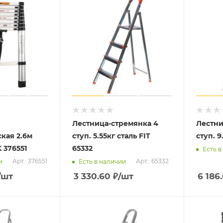
Лестница-стремянка 4
Лестни
кая 2.6м
ступ. 5.55кг сталь FIT
ступ. 9
 376551
65332
Есть в
Арт.: 376551
Арт.: 65332
и
Есть в наличии
/шт
3 330.60
₽
/шт
6 186.