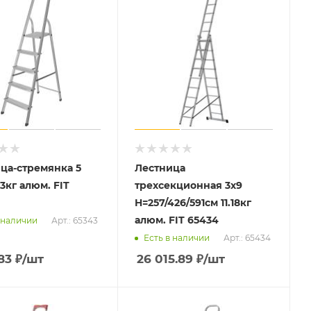
ца-стремянка 5
Лестница
.3кг алюм. FIT
трехсекционная 3х9
H=257/426/591см 11.18кг
алюм. FIT 65434
Арт.: 65343
 наличии
Арт.: 65434
Есть в наличии
83
₽
/шт
26 015.89
₽
/шт