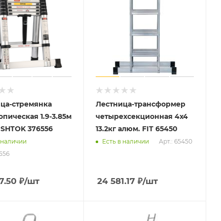
ца-стремянка
Лестница-трансформер
опическая 1.9-3.85м
четырехсекционная 4х4
) SHTOK 376556
13.2кг алюм. FIT 65450
Арт.: 65450
 наличии
Есть в наличии
6556
7.50
₽
/шт
24 581.17
₽
/шт