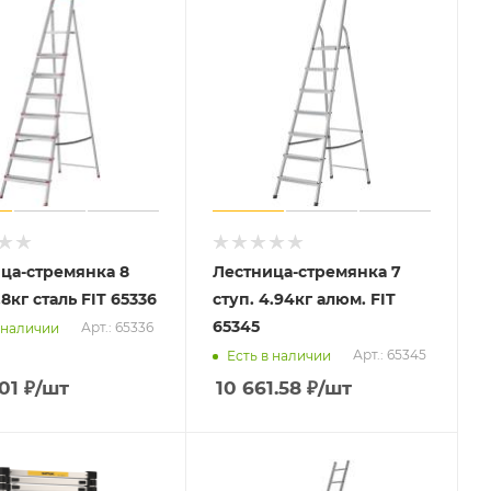
ца-стремянка 8
Лестница-стремянка 7
.8кг сталь FIT 65336
ступ. 4.94кг алюм. FIT
65345
Арт.: 65336
 наличии
Арт.: 65345
Есть в наличии
01
₽
/шт
10 661.58
₽
/шт