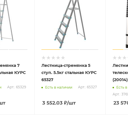
ремянка 7
Лестница-стремянка 5
Лестн
тальная КУРС
ступ. 5.5кг стальная КУРС
телеск
65327
(20014
Арт.: 65329
Арт.: 65327
и
Есть в наличии
Есть в
Арт.: 37
шт
3 552.03
₽
/шт
23 57