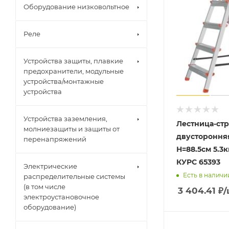
Оборудование низковольтное
Реле
Устройства защиты, плавкие
предохранители, модульные
устройства/монтажные
устройства
Устройства заземления,
Лестница-ст
молниезащиты и защиты от
двусторонняя
перенапряжений
Н=88.5см 5.3к
КУРС 65393
Электрические
Есть в наличи
распределительные системы
(в том числе
3 404.41
₽
/
электроустановочное
оборудование)