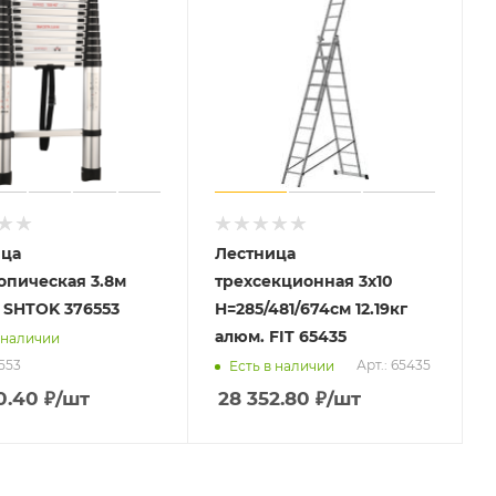
ица
Лестница
опическая 3.8м
трехсекционная 3х10
) SHTOK 376553
H=285/481/674см 12.19кг
алюм. FIT 65435
 наличии
6553
Арт.: 65435
Есть в наличии
0.40
₽
/шт
28 352.80
₽
/шт