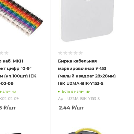
 каб. МКН
Бирка кабельная
кт цифр "0-9"
маркировочная У-153
м (уп.100шт) IEK
(малый квадрат 28х28мм)
02-09
IEK UZMA-BIK-Y153-S
 наличии
Есть в наличии
MK02-02-09
Арт.: UZMA-BIK-Y153-S
6
₽
/шт
2.44
₽
/шт