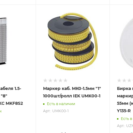
беля 1.5-
Маркер каб. МК0-1.5мм "1"
Бирка 
 "8"
1000шт/ролл IEK UMK00-1
маркир
KC MKF8S2
55мм (
Есть в наличии
Y135-R
Арт.: UMK00-1
и
Есть в
Арт.: UZ