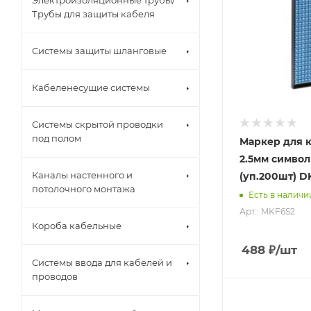
Электроизоляционные трубы/
Трубы для защиты кабеля
Системы защиты шланговые
Кабеленесущие системы
Системы скрытой проводки
под полом
Маркер для ка
2.5мм символ
Каналы настенного и
(уп.200шт) D
потолочного монтажа
Есть в наличи
Арт.: MKF6S2
Короба кабельные
488
₽
/шт
Системы ввода для кабелей и
проводов