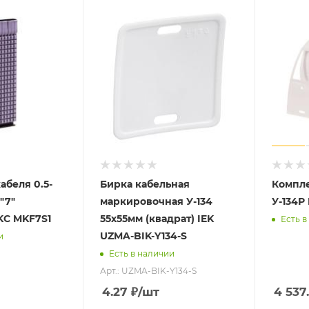
абеля 0.5-
Бирка кабельная
Компле
"7"
маркировочная У-134
У-134Р 
KC MKF7S1
55х55мм (квадрат) IEK
Есть в
UZMA-BIK-Y134-S
и
Есть в наличии
Арт.: UZMA-BIK-Y134-S
4.27
₽
/шт
4 537