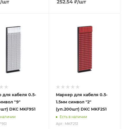
₽
/шт
252.54
₽
/шт
 для кабеля 0.5-
Маркер для кабеля 0.5-
символ "9"
1.5мм символ "2"
0шт) DKC MKF9S1
(уп.200шт) DKC MKF2S1
 наличии
Есть в наличии
F9S1
Арт.: MKF2S1