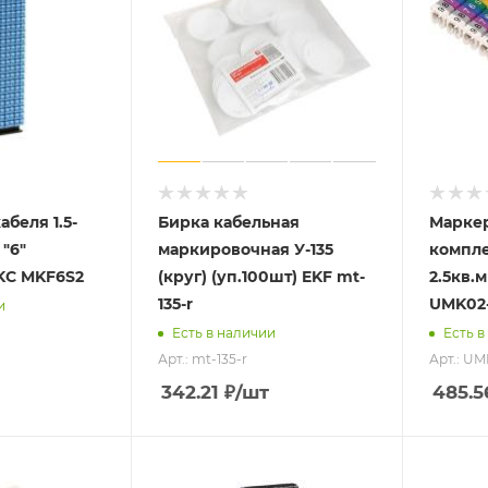
беля 1.5-
Бирка кабельная
Маркер
 "6"
маркировочная У-135
компле
KC MKF6S2
(круг) (уп.100шт) EKF mt-
2.5кв.м
135-r
UMK02-
и
Есть в наличии
Есть в
Арт.: mt-135-r
Арт.: U
342.21
₽
/шт
485.5