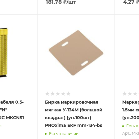
181.78
₽
/шт
4.27
абеля 0.5-
Бирка маркировочная
Маркер
"N"
мягкая У-134М (большой
1.5мм 
KC MKCNS1
квадрат) (уп.100шт)
(уп.20
PROxima EKF mm-134-bs
и
Есть в
Арт.: MK
Есть в наличии