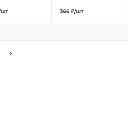
/шт
366
₽
/шт