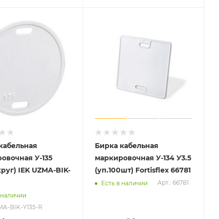
кабельная
Бирка кабельная
овочная У-135
маркировочная У-134 У3.5
круг) IEK UZMA-BIK-
(уп.100шт) Fortisflex 66781
Арт.: 66781
Есть в наличии
 наличии
MA-BIK-Y135-R