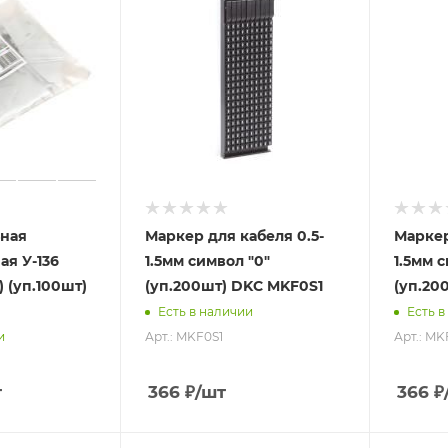
ьная
Маркер для кабеля 0.5-
Маркер
я У-136
1.5мм символ "0"
1.5мм с
 (уп.100шт)
(уп.200шт) DKC MKF0S1
(уп.20
Есть в наличии
Есть в
Арт.: MKF0S1
Арт.: MK
и
т
366
₽
/шт
366
₽