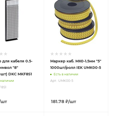
 для кабеля 0.5-
Маркер каб. МК0-1.5мм "5"
имвол "8"
1000шт/ролл IEK UMK00-5
0шт) DKC MKF8S1
Есть в наличии
Арт.: UMK00-5
 наличии
F8S1
/шт
181.78
₽
/шт