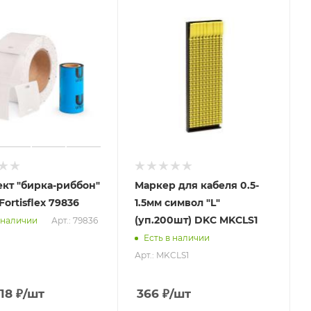
кт "бирка-риббон"
Маркер для кабеля 0.5-
Fortisflex 79836
1.5мм символ "L"
(уп.200шт) DKC MKCLS1
Арт.: 79836
 наличии
Есть в наличии
Арт.: MKCLS1
.18
₽
/шт
366
₽
/шт