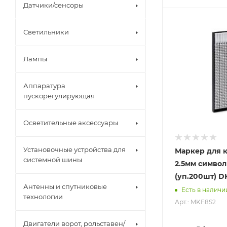
Датчики/сенсоры
Светильники
Лампы
Аппаратура
пускорегулирующая
Осветительные аксессуары
Установочные устройства для
Маркер для ка
системной шины
2.5мм символ
(уп.200шт) D
Антенны и спутниковые
Есть в наличи
технологии
Арт.: MKF8S2
Двигатели ворот, рольставен/